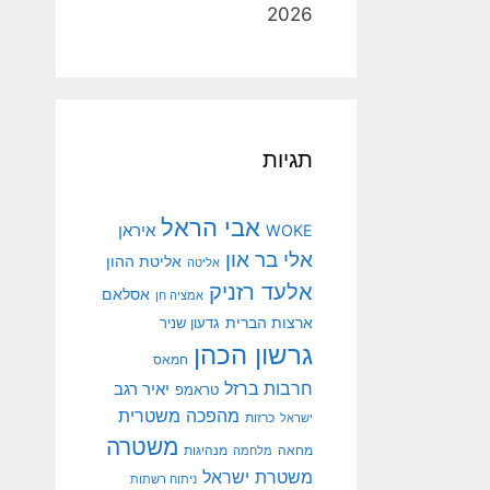
2026
תגיות
אבי הראל
איראן
WOKE
אלי בר און
אליטת ההון
אליטה
אלעד רזניק
אסלאם
אמציה חן
ארצות הברית
גדעון שניר
גרשון הכהן
חמאס
חרבות ברזל
יאיר רגב
טראמפ
מהפכה משטרית
ישראל
כרזות
משטרה
מנהיגות
מחאה
מלחמה
משטרת ישראל
ניתוח רשתות