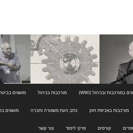
ם במורכבות ובניהול (WIKI)
מורכבות בניהול
מושגים בביטחון ל
מורכבות באכיפת חוק
כתב העת משטרה וחברה
מושגים בחינוך
פרים
קורסים
פרקי לימוד
צור קשר