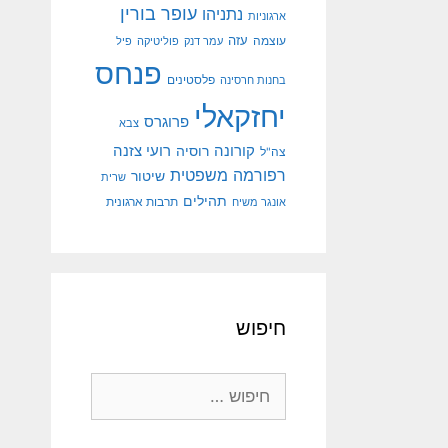
עופר בורין
נתניהו
ארגוניות
עוצמה
עזה
עמר דנק
פוליטיקה
פיל
פנחס
פלסטינים
בחנות חרסינה
יחזקאלי
פרוגרס
צבא
קורונה
רועי צזנה
רוסיה
צה"ל
רפורמה משפטית
שיטור
שרית
תהילים
אונגר משיח
תרבות ארגונית
חיפוש
חיפוש: