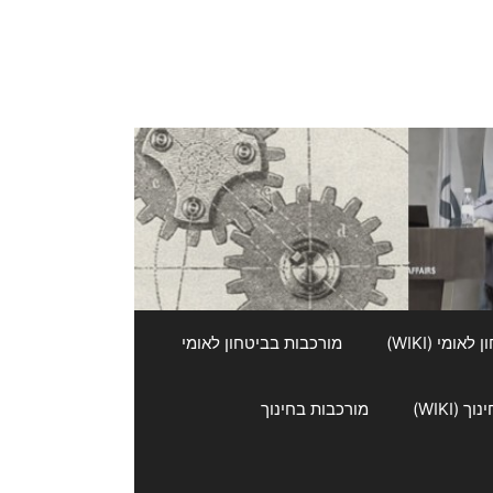
אומי (WIKI)
מורכבות בביטחון לאומי
 (WIKI)
מורכבות בחינוך