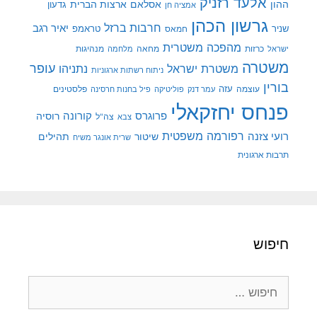
אלעד רזניק
ההון
אסלאם
ארצות הברית
גדעון
אמציה חן
גרשון הכהן
חרבות ברזל
יאיר רגב
שניר
טראמפ
חמאס
מהפכה משטרית
מנהיגות
ישראל
כרזות
מחאה
מלחמה
משטרה
עופר
משטרת ישראל
נתניהו
ניתוח רשתות ארגוניות
בורין
עוצמה
עזה
פלסטינים
עמר דנק
פוליטיקה
פיל בחנות חרסינה
פנחס יחזקאלי
קורונה
פרוגרס
רוסיה
צה"ל
צבא
רפורמה משפטית
רועי צזנה
שיטור
תהילים
שרית אונגר משיח
תרבות ארגונית
חיפוש
חיפוש: