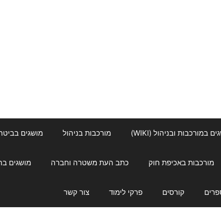
ם במורכבות ובניהול (WIKI)
מורכבות בניהול
מושגים בביטחון ל
מורכבות באכיפת חוק
כתב העת משטרה וחברה
מושגים בחינוך
פרים
קורסים
פרקי לימוד
צור קשר