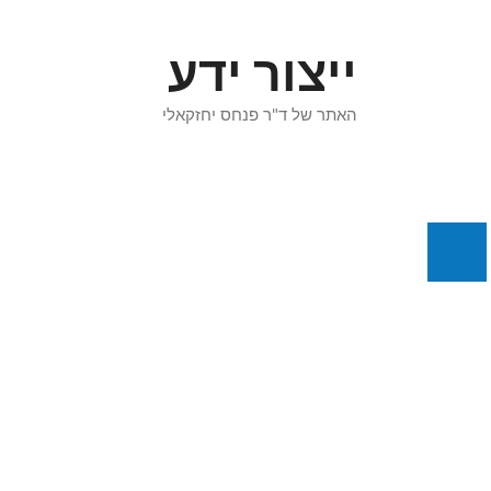
דלג
תוכן
ייצור ידע
האתר של ד"ר פנחס יחזקאלי