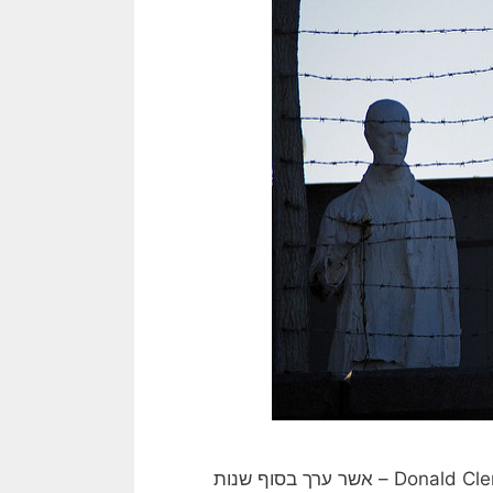
[תמונה חופשית שהועלתה על ידי Eugene לאתר flickr] Donald Clemmer – אשר ערך בסוף שנות