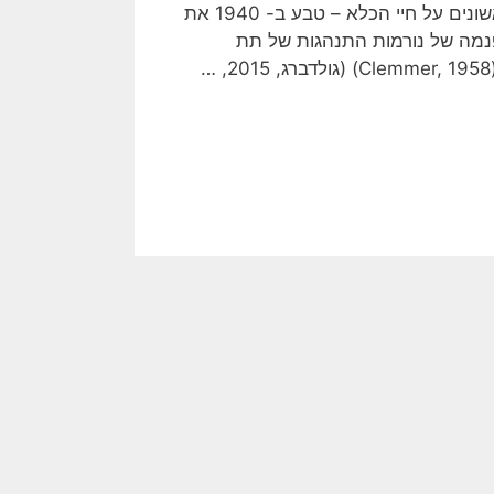
ה-30 של המאה הקודמת את אחד המחקרים הסוציולוגיים הראשונים על חיי הכלא – טבע ב- 1940 את
רות' (Prisonization): תהליך ההפנמה של נורמות התנהגות של תת