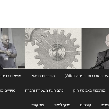
ם במורכבות ובניהול (WIKI)
מורכבות בניהול
מושגים בביטחון ל
מורכבות באכיפת חוק
כתב העת משטרה וחברה
מושגים בחינוך
פרים
קורסים
פרקי לימוד
צור קשר