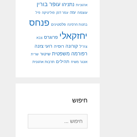
עופר בורין
נתניהו
ארגוניות
עוצמה
עזה
עמר דנק
פוליטיקה
פיל
פנחס
פלסטינים
בחנות חרסינה
יחזקאלי
פרוגרס
צבא
קורונה
רועי צזנה
רוסיה
צה"ל
רפורמה משפטית
שיטור
שרית
תהילים
אונגר משיח
תרבות ארגונית
חיפוש
חיפוש: