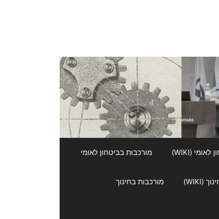
אומי (WIKI)
מורכבות בביטחון לאומי
 (WIKI)
מורכבות בחינוך