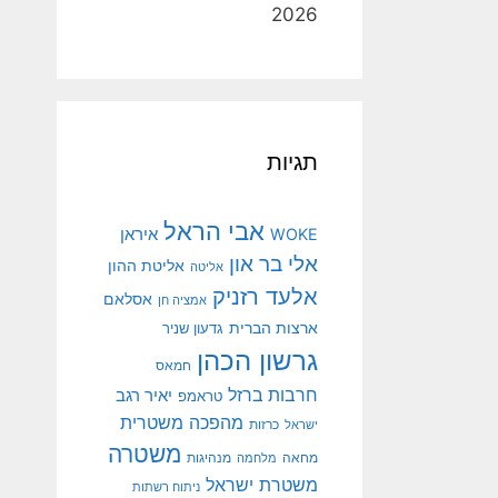
2026
תגיות
אבי הראל
איראן
WOKE
אלי בר און
אליטת ההון
אליטה
אלעד רזניק
אסלאם
אמציה חן
ארצות הברית
גדעון שניר
גרשון הכהן
חמאס
חרבות ברזל
יאיר רגב
טראמפ
מהפכה משטרית
ישראל
כרזות
משטרה
מנהיגות
מחאה
מלחמה
משטרת ישראל
ניתוח רשתות