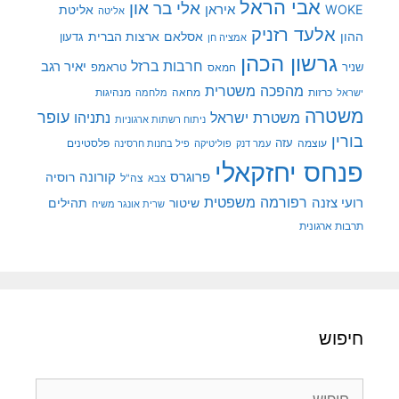
אבי הראל
אלי בר און
איראן
WOKE
אליטת
אליטה
אלעד רזניק
ההון
אסלאם
ארצות הברית
גדעון
אמציה חן
גרשון הכהן
חרבות ברזל
יאיר רגב
שניר
טראמפ
חמאס
מהפכה משטרית
מנהיגות
ישראל
כרזות
מחאה
מלחמה
משטרה
עופר
משטרת ישראל
נתניהו
ניתוח רשתות ארגוניות
בורין
עוצמה
עזה
פלסטינים
עמר דנק
פוליטיקה
פיל בחנות חרסינה
פנחס יחזקאלי
קורונה
פרוגרס
רוסיה
צה"ל
צבא
רפורמה משפטית
רועי צזנה
שיטור
תהילים
שרית אונגר משיח
תרבות ארגונית
חיפוש
חיפוש: