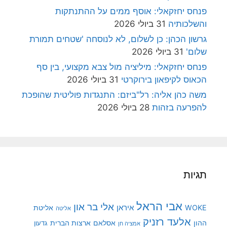
פנחס יחזקאלי: אוסף ממים על ההתנתקות
והשלכותיה
31 ביולי 2026
גרשון הכהן: כן לשלום, לא לנוסחה 'שטחים תמורת
שלום'
31 ביולי 2026
פנחס יחזקאלי: מיליציה מול צבא מקצועי, בין סף
הכאוס לקיפאון בירוקרטי
31 ביולי 2026
משה כהן אליה: רל"ביזם: התנגדות פוליטית שהופכת
להפרעה בזהות
28 ביולי 2026
תגיות
אבי הראל
אלי בר און
איראן
WOKE
אליטת
אליטה
אלעד רזניק
ההון
אסלאם
ארצות הברית
גדעון
אמציה חן