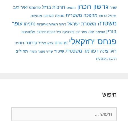
גרשון הכהן
חרבות ברזל
יאיר רגב
שניר
טראמפ
חמאס
מהפכה משטרית
מנהיגות
ישראל
כרזות
מחאה
מלחמה
משטרה
עופר
משטרת ישראל
נתניהו
ניתוח רשתות ארגוניות
בורין
עוצמה
עזה
פלסטינים
עמר דנק
פוליטיקה
פיל בחנות חרסינה
פנחס יחזקאלי
קורונה
פרוגרס
רוסיה
צה"ל
צבא
רפורמה משפטית
רועי צזנה
שיטור
תהילים
שרית אונגר משיח
תרבות ארגונית
חיפוש
חיפוש: