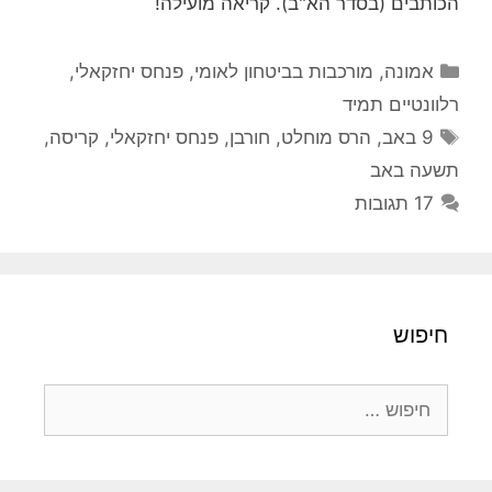
הכותבים (בסדר הא"ב). קריאה מועילה!
קטגוריות
אמונה
,
מורכבות בביטחון לאומי
,
פנחס יחזקאלי
,
רלוונטיים תמיד
תגיות
9 באב
,
הרס מוחלט
,
חורבן
,
פנחס יחזקאלי
,
קריסה
,
תשעה באב
17 תגובות
חיפוש
חיפוש: