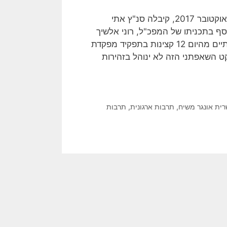
המחוז הדרומי של משטרת ישראל עשה היסטוריה, כאשר בסוף אוקטובר 2017, קיבלה סנ"ץ אתי
סף בתכניתו של המפכ"ל, רוני אלשיך
ושל ראש אגף משאבי אנוש, ניצבת גילה גזיאל, להציב בתוך שנתיים מהיום 12 קצינות בתפקיד מפקדת
ט השאפתני הזה לא ינוהל בזהירות
ית אונגר משיח
,
תרבות ארגונית
,
תרבות