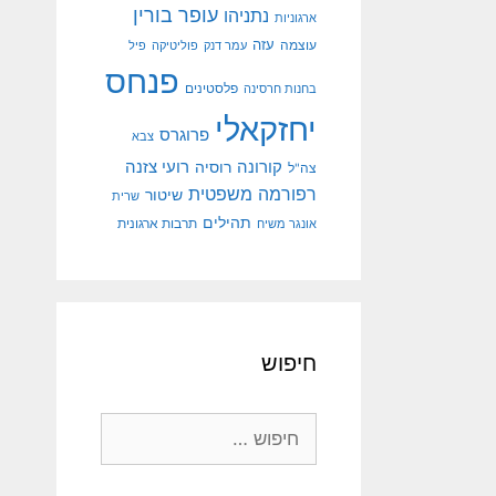
עופר בורין
נתניהו
ארגוניות
עוצמה
עזה
עמר דנק
פוליטיקה
פיל
פנחס
פלסטינים
בחנות חרסינה
יחזקאלי
פרוגרס
צבא
קורונה
רועי צזנה
רוסיה
צה"ל
רפורמה משפטית
שיטור
שרית
תהילים
אונגר משיח
תרבות ארגונית
חיפוש
חיפוש: