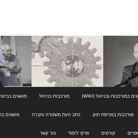
ם במורכבות ובניהול (WIKI)
מורכבות בניהול
מושגים בביטחון ל
מורכבות באכיפת חוק
כתב העת משטרה וחברה
מושגים בחינוך
פרים
קורסים
פרקי לימוד
צור קשר