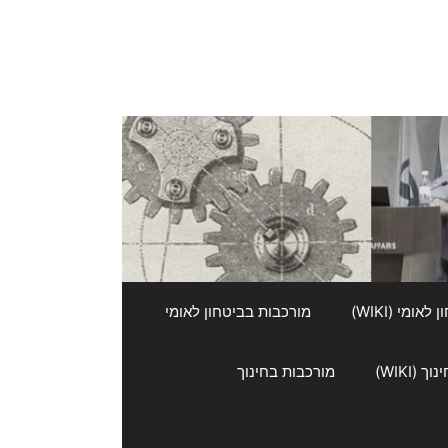
אומי (WIKI)
מורכבות בביטחון לאומי
 (WIKI)
מורכבות בחינוך