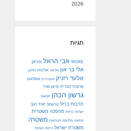
2026
תגיות
אבי הראל
איראן
WOKE
אלי בר און
אליטת ההון
אליטה
אלעד רזניק
אסלאם
אמציה חן
ארצות הברית
גדעון שניר
גרשון הכהן
חמאס
חרבות ברזל
יאיר רגב
טראמפ
מהפכה משטרית
ישראל
כרזות
משטרה
מנהיגות
מחאה
מלחמה
משטרת ישראל
ניתוח רשתות