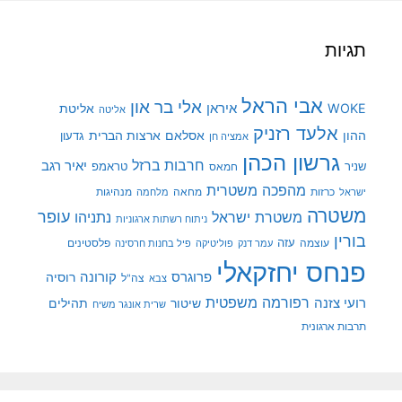
תגיות
אבי הראל
אלי בר און
איראן
WOKE
אליטת
אליטה
אלעד רזניק
ההון
אסלאם
ארצות הברית
גדעון
אמציה חן
גרשון הכהן
חרבות ברזל
יאיר רגב
שניר
טראמפ
חמאס
מהפכה משטרית
מנהיגות
ישראל
כרזות
מחאה
מלחמה
משטרה
עופר
משטרת ישראל
נתניהו
ניתוח רשתות ארגוניות
בורין
עוצמה
עזה
פלסטינים
עמר דנק
פוליטיקה
פיל בחנות חרסינה
פנחס יחזקאלי
קורונה
פרוגרס
רוסיה
צה"ל
צבא
רפורמה משפטית
רועי צזנה
שיטור
תהילים
שרית אונגר משיח
תרבות ארגונית