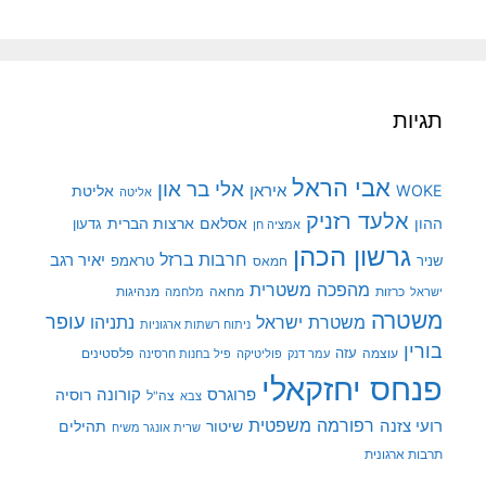
תגיות
אבי הראל
אלי בר און
איראן
WOKE
אליטת
אליטה
אלעד רזניק
ההון
אסלאם
ארצות הברית
גדעון
אמציה חן
גרשון הכהן
חרבות ברזל
יאיר רגב
שניר
טראמפ
חמאס
מהפכה משטרית
מנהיגות
ישראל
כרזות
מחאה
מלחמה
משטרה
עופר
משטרת ישראל
נתניהו
ניתוח רשתות ארגוניות
בורין
עוצמה
עזה
פלסטינים
עמר דנק
פוליטיקה
פיל בחנות חרסינה
פנחס יחזקאלי
קורונה
פרוגרס
רוסיה
צה"ל
צבא
רפורמה משפטית
רועי צזנה
שיטור
תהילים
שרית אונגר משיח
תרבות ארגונית