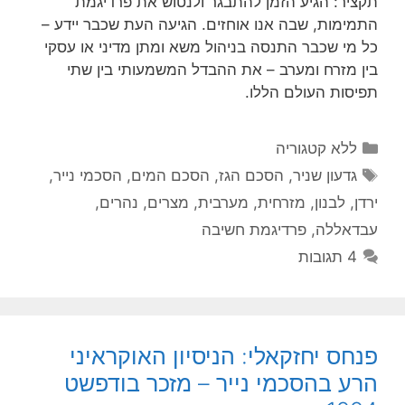
תקציר: הגיע הזמן להתבגר ולנטוש את פרדיגמת
התמימות, שבה אנו אוחזים. הגיעה העת שכבר יידע –
כל מי שכבר התנסה בניהול משא ומתן מדיני או עסקי
בין מזרח ומערב – את ההבדל המשמעותי בין שתי
תפיסות העולם הללו.
קטגוריות
ללא קטגוריה
תגיות
גדעון שניר
,
הסכם הגז
,
הסכם המים
,
הסכמי נייר
,
ירדן
,
לבנון
,
מזרחית
,
מערבית
,
מצרים
,
נהרים
,
עבדאללה
,
פרדיגמת חשיבה
4 תגובות
פנחס יחזקאלי: הניסיון האוקראיני
הרע בהסכמי נייר – מזכר בודפשט