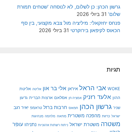
גרשון הכהן: כן לשלום, לא לנוסחה 'שטחים תמורת
שלום'
31 ביולי 2026
פנחס יחזקאלי: מיליציה מול צבא מקצועי, בין סף
הכאוס לקיפאון בירוקרטי
31 ביולי 2026
תגיות
אבי הראל
אלי בר און
איראן
WOKE
אליטת
אליטה
אלעד רזניק
ההון
אסלאם
ארצות הברית
גדעון
אמציה חן
גרשון הכהן
חרבות ברזל
יאיר רגב
שניר
טראמפ
חמאס
מהפכה משטרית
מנהיגות
ישראל
כרזות
מחאה
מלחמה
משטרה
עופר
משטרת ישראל
נתניהו
ניתוח רשתות ארגוניות