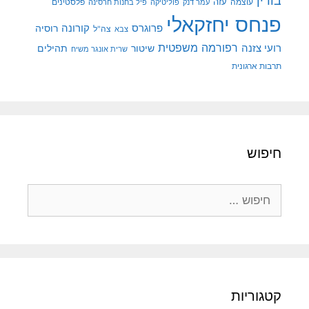
בורין
עוצמה
עזה
פלסטינים
עמר דנק
פוליטיקה
פיל בחנות חרסינה
פנחס יחזקאלי
קורונה
פרוגרס
רוסיה
צה"ל
צבא
רפורמה משפטית
רועי צזנה
שיטור
תהילים
שרית אונגר משיח
תרבות ארגונית
חיפוש
חיפוש:
קטגוריות