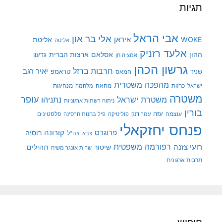
תגיות
אבי הראל
אלי בר און
איראן
WOKE
אליטת
אליטה
אלעד רזניק
ההון
אסלאם
ארצות הברית
גדעון
אמציה חן
גרשון הכהן
חרבות ברזל
יאיר רגב
שניר
טראמפ
חמאס
מהפכה משטרית
מנהיגות
ישראל
כרזות
מחאה
מלחמה
משטרה
עופר
משטרת ישראל
נתניהו
ניתוח רשתות ארגוניות
בורין
עוצמה
עזה
פלסטינים
עמר דנק
פוליטיקה
פיל בחנות חרסינה
פנחס יחזקאלי
קורונה
פרוגרס
רוסיה
צה"ל
צבא
רפורמה משפטית
רועי צזנה
שיטור
תהילים
שרית אונגר משיח
תרבות ארגונית