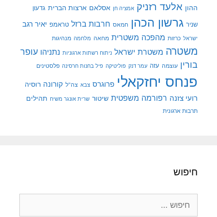
אלעד רזניק
ההון
אסלאם
ארצות הברית
גדעון
אמציה חן
גרשון הכהן
חרבות ברזל
יאיר רגב
שניר
טראמפ
חמאס
מהפכה משטרית
מנהיגות
ישראל
כרזות
מחאה
מלחמה
משטרה
עופר
משטרת ישראל
נתניהו
ניתוח רשתות ארגוניות
בורין
עוצמה
עזה
פלסטינים
עמר דנק
פוליטיקה
פיל בחנות חרסינה
פנחס יחזקאלי
קורונה
פרוגרס
רוסיה
צה"ל
צבא
רפורמה משפטית
רועי צזנה
שיטור
תהילים
שרית אונגר משיח
תרבות ארגונית
חיפוש
חיפוש: