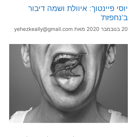
יוסי פיינטוך: איוולת ושמה דיבור
ב'נחפזת'
20 בנובמבר 2020
מאת
yehezkeally@gmail.com