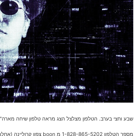
שבע וחצי בערב. הטלפון מצלצל הצג מראה טלפון שיחה מארה"ב
מספר הטלפון 1-828-865-5202 מ n