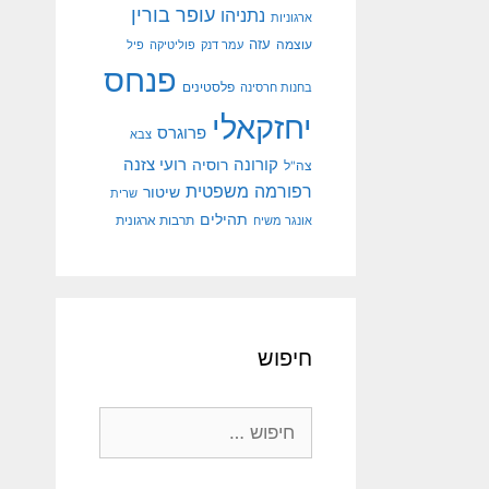
עופר בורין
נתניהו
ארגוניות
עוצמה
עזה
עמר דנק
פוליטיקה
פיל
פנחס
פלסטינים
בחנות חרסינה
יחזקאלי
פרוגרס
צבא
קורונה
רועי צזנה
רוסיה
צה"ל
רפורמה משפטית
שיטור
שרית
תהילים
אונגר משיח
תרבות ארגונית
חיפוש
חיפוש: