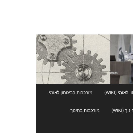
אומי (WIKI)
מורכבות בביטחון לאומי
 (WIKI)
מורכבות בחינוך