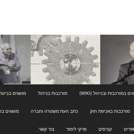
ם במורכבות ובניהול (WIKI)
מורכבות בניהול
מושגים בביטחון ל
מורכבות באכיפת חוק
כתב העת משטרה וחברה
מושגים בחינוך
פרים
קורסים
פרקי לימוד
צור קשר