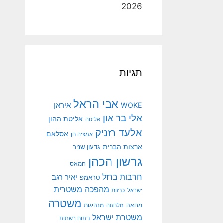
2026
תגיות
אבי הראל
איראן
WOKE
אלי בר און
אליטת ההון
אליטה
אלעד רזניק
אסלאם
אמציה חן
ארצות הברית
גדעון שניר
גרשון הכהן
חמאס
חרבות ברזל
יאיר רגב
טראמפ
מהפכה משטרית
ישראל
כרזות
משטרה
מנהיגות
מחאה
מלחמה
משטרת ישראל
ניתוח רשתות