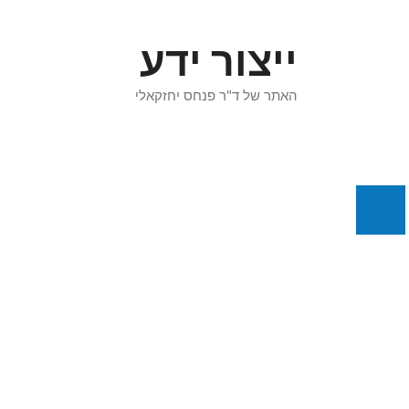
דלג
תוכן
ייצור ידע
האתר של ד"ר פנחס יחזקאלי