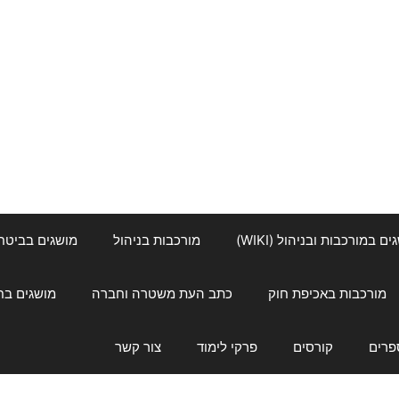
ם במורכבות ובניהול (WIKI)
מורכבות בניהול
מושגים בביטחון ל
מורכבות באכיפת חוק
כתב העת משטרה וחברה
מושגים בחינוך
פרים
קורסים
פרקי לימוד
צור קשר