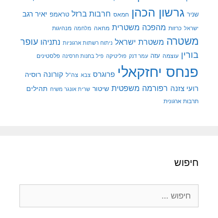
גרשון הכהן
חרבות ברזל
יאיר רגב
שניר
טראמפ
חמאס
מהפכה משטרית
מנהיגות
ישראל
כרזות
מחאה
מלחמה
משטרה
עופר
משטרת ישראל
נתניהו
ניתוח רשתות ארגוניות
בורין
עוצמה
עזה
פלסטינים
עמר דנק
פוליטיקה
פיל בחנות חרסינה
פנחס יחזקאלי
קורונה
פרוגרס
רוסיה
צה"ל
צבא
רפורמה משפטית
רועי צזנה
שיטור
תהילים
שרית אונגר משיח
תרבות ארגונית
חיפוש
חיפוש: