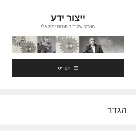
דלג
תוכן
ייצור ידע
האתר של ד"ר פנחס יחזקאלי
תפריט
הגדר