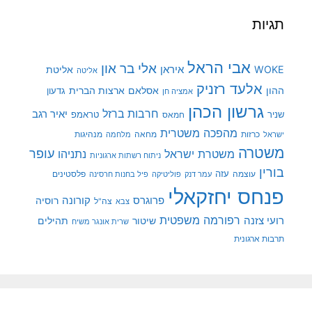
תגיות
אבי הראל
אלי בר און
איראן
WOKE
אליטת
אליטה
אלעד רזניק
ההון
אסלאם
ארצות הברית
גדעון
אמציה חן
גרשון הכהן
חרבות ברזל
יאיר רגב
שניר
טראמפ
חמאס
מהפכה משטרית
מנהיגות
ישראל
כרזות
מחאה
מלחמה
משטרה
עופר
משטרת ישראל
נתניהו
ניתוח רשתות ארגוניות
בורין
עוצמה
עזה
פלסטינים
עמר דנק
פוליטיקה
פיל בחנות חרסינה
פנחס יחזקאלי
קורונה
פרוגרס
רוסיה
צה"ל
צבא
רפורמה משפטית
רועי צזנה
שיטור
תהילים
שרית אונגר משיח
תרבות ארגונית