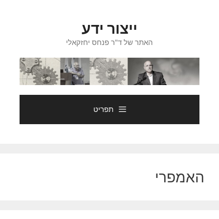
דלג
תוכן
ייצור ידע
האתר של ד"ר פנחס יחזקאלי
תפריט
האמפרי