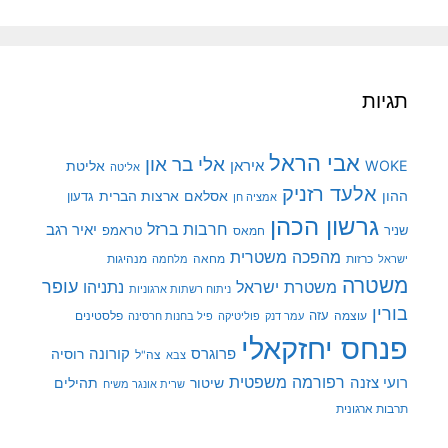
תגיות
אבי הראל
אלי בר און
איראן
WOKE
אליטת
אליטה
אלעד רזניק
ההון
אסלאם
ארצות הברית
גדעון
אמציה חן
גרשון הכהן
חרבות ברזל
יאיר רגב
שניר
טראמפ
חמאס
מהפכה משטרית
מנהיגות
ישראל
כרזות
מחאה
מלחמה
משטרה
עופר
משטרת ישראל
נתניהו
ניתוח רשתות ארגוניות
בורין
עוצמה
עזה
פלסטינים
עמר דנק
פוליטיקה
פיל בחנות חרסינה
פנחס יחזקאלי
קורונה
פרוגרס
רוסיה
צה"ל
צבא
רפורמה משפטית
רועי צזנה
שיטור
תהילים
שרית אונגר משיח
תרבות ארגונית