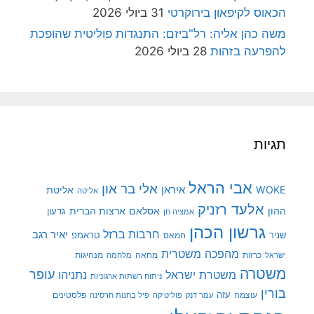
הכאוס לקיפאון בירוקרטי
31 ביולי 2026
משה כהן אליה: רל"ביזם: התנגדות פוליטית שהופכת
להפרעה בזהות
28 ביולי 2026
תגיות
אבי הראל
אלי בר און
איראן
WOKE
אליטת
אליטה
אלעד רזניק
ההון
אסלאם
ארצות הברית
גדעון
אמציה חן
גרשון הכהן
חרבות ברזל
יאיר רגב
שניר
טראמפ
חמאס
מהפכה משטרית
מנהיגות
ישראל
כרזות
מחאה
מלחמה
משטרה
עופר
משטרת ישראל
נתניהו
ניתוח רשתות ארגוניות
בורין
עוצמה
עזה
פלסטינים
עמר דנק
פוליטיקה
פיל בחנות חרסינה