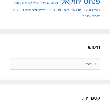
פנחס יחזקאלי
קורונה
פרוגרס
רוסיה
צה"ל
צבא
רפורמה משפטית
רועי צזנה
שיטור
תהילים
שרית אונגר משיח
תרבות ארגונית
חיפוש
חיפוש:
קטגוריות