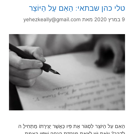
טלי כהן שבתאי: הַאִם עַל הַיּוֹצֵר
9 במרץ 2020
מאת
yehezkeally@gmail.com
הַאִם עַל הַיּוֹצֵר לִסְגּוֹר אֶת פִּיו כַּאֲשֶׁר יְצִירָתוֹ מַתְחִילָ ה
לְדַבֵּר? וְזֹאת יֵשׁ לָצֵאת מִנְּקֻדַּת הֲנָחָה שֶׁפִּיו בָּאֱמֶת