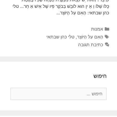
כֻּלּוֹ שֶׁלּוֹ וְ אֵ ין הוּא לוֹבֵשׁ בַּבֹּקֶר פִּיו שֶׁל אִישׁ אַ חֵר… טלי
כהן שבתאי: הַאִם עַל הַיּוֹצֵר…
קטגוריות
אמנות
תגיות
הַאִם עַל הַיּוֹצֵר
,
טלי כהן שבתאי
כתיבת תגובה
חיפוש
חיפוש: