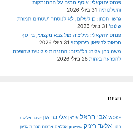
פנחס יחזקאלי: אוסף ממים על ההתנתקות
והשלכותיה
31 ביולי 2026
גרשון הכהן: כן לשלום, לא לנוסחה 'שטחים תמורת
שלום'
31 ביולי 2026
פנחס יחזקאלי: מיליציה מול צבא מקצועי, בין סף
הכאוס לקיפאון בירוקרטי
31 ביולי 2026
משה כהן אליה: רל"ביזם: התנגדות פוליטית שהופכת
להפרעה בזהות
28 ביולי 2026
תגיות
אבי הראל
אלי בר און
איראן
WOKE
אליטת
אליטה
אלעד רזניק
ההון
אסלאם
ארצות הברית
גדעון
אמציה חן