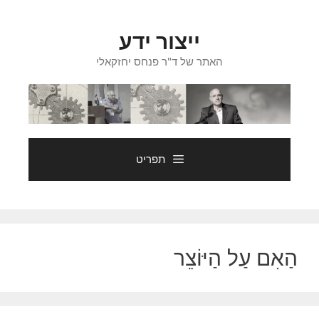
דלג
תוכן
ייצור ידע
האתר של ד"ר פנחס יחזקאלי
תפריט
הַאִם עַל הַיּוֹצֵר