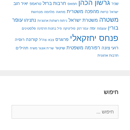
גרשון הכהן
חרבות ברזל
יאיר רגב
שניר
טראמפ
חמאס
מהפכה משטרית
מנהיגות
ישראל
כרזות
מחאה
מלחמה
משטרה
עופר
משטרת ישראל
נתניהו
ניתוח רשתות ארגוניות
בורין
עוצמה
עזה
פלסטינים
עמר דנק
פוליטיקה
פיל בחנות חרסינה
פנחס יחזקאלי
קורונה
פרוגרס
רוסיה
צה"ל
צבא
רפורמה משפטית
רועי צזנה
שיטור
תהילים
שרית אונגר משיח
תרבות ארגונית
חיפוש
חיפוש: