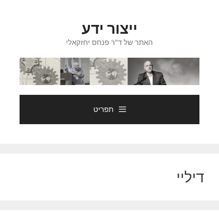
דלג
תוכן
ייצור ידע
האתר של ד"ר פנחס יחזקאלי
תפריט
דיליי