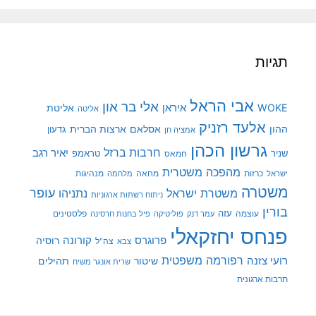
תגיות
אבי הראל
אלי בר און
איראן
WOKE
אליטת
אליטה
אלעד רזניק
ההון
אסלאם
ארצות הברית
גדעון
אמציה חן
גרשון הכהן
חרבות ברזל
יאיר רגב
שניר
טראמפ
חמאס
מהפכה משטרית
מנהיגות
ישראל
כרזות
מחאה
מלחמה
משטרה
עופר
משטרת ישראל
נתניהו
ניתוח רשתות ארגוניות
בורין
עוצמה
עזה
פלסטינים
עמר דנק
פוליטיקה
פיל בחנות חרסינה
פנחס יחזקאלי
קורונה
פרוגרס
רוסיה
צה"ל
צבא
רפורמה משפטית
רועי צזנה
שיטור
תהילים
שרית אונגר משיח
תרבות ארגונית