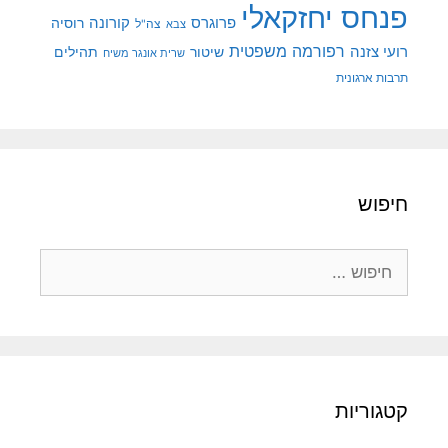
פנחס יחזקאלי
קורונה
פרוגרס
רוסיה
צה"ל
צבא
רפורמה משפטית
רועי צזנה
שיטור
תהילים
שרית אונגר משיח
תרבות ארגונית
חיפוש
חיפוש:
קטגוריות