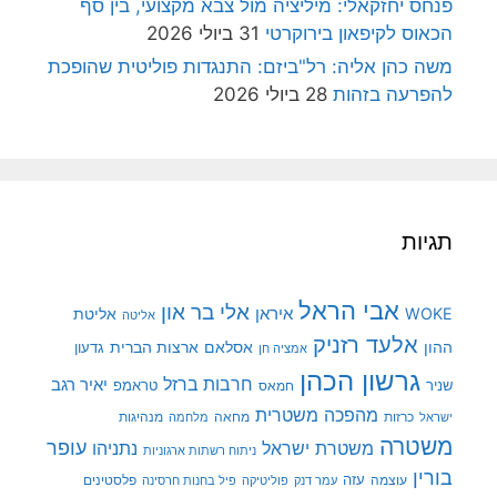
פנחס יחזקאלי: מיליציה מול צבא מקצועי, בין סף
הכאוס לקיפאון בירוקרטי
31 ביולי 2026
משה כהן אליה: רל"ביזם: התנגדות פוליטית שהופכת
להפרעה בזהות
28 ביולי 2026
תגיות
אבי הראל
אלי בר און
איראן
WOKE
אליטת
אליטה
אלעד רזניק
ההון
אסלאם
ארצות הברית
גדעון
אמציה חן
גרשון הכהן
חרבות ברזל
יאיר רגב
שניר
טראמפ
חמאס
מהפכה משטרית
מנהיגות
ישראל
כרזות
מחאה
מלחמה
משטרה
עופר
משטרת ישראל
נתניהו
ניתוח רשתות ארגוניות
בורין
עוצמה
עזה
פלסטינים
עמר דנק
פוליטיקה
פיל בחנות חרסינה