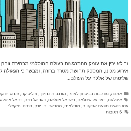
זר לא יבין את עומק ההתרגשות בעולם המוסלמי מבחירת זוהרן ממ
אירוע מכונן, המספק תחושת מטרה ברורה, ומבשר כי הגאולה קר
שליטתו של אללה על העולם…
קטגוריות
אמונה
,
מורכבות בביטחון לאומי
,
מורכבות בחינוך
,
פוליטיקה
,
פנחס יחזקא
תגיות
איסלאם
,
דאר אל איסלאם
,
דאר אל אסלאם
,
דאר אל חרב
,
דר אל איסלא
אסטרטגית מונעת אפקטים
,
מוסלמים
,
ממדאני
,
ניו יורק
,
פנחס יחזקאלי
6 תגובות