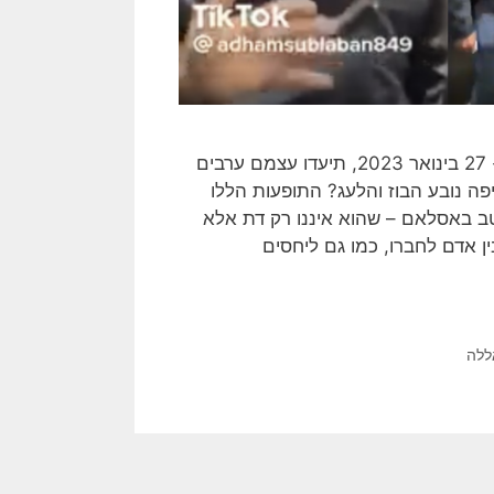
בעקבות הפיגוע במתפללי בית הכנסת בירושלים, בליל שישי, ה- 27 בינואר 2023, תיעדו עצמם ערבים
יפה נובע הבוז והלעג? התופעות הללו
טב באסלאם – שהוא איננו רק דת אלא
ין אדם לחברו, כמו גם ליחסים
ללה