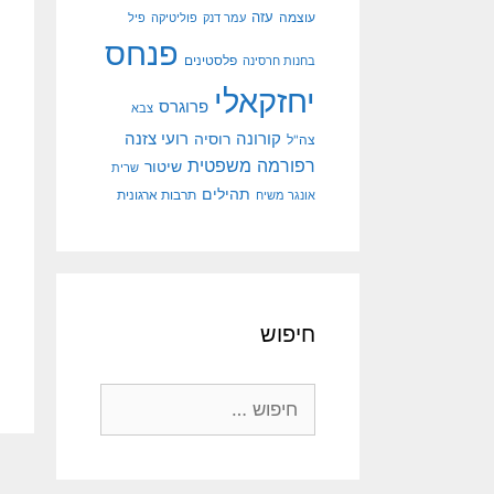
עוצמה
עזה
עמר דנק
פוליטיקה
פיל
פנחס
פלסטינים
בחנות חרסינה
יחזקאלי
פרוגרס
צבא
קורונה
רועי צזנה
רוסיה
צה"ל
רפורמה משפטית
שיטור
שרית
תהילים
אונגר משיח
תרבות ארגונית
חיפוש
חיפוש: