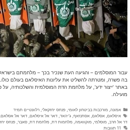
עבור המוסלמים – והגיעה העת שנכיר בכך – מלחמתם בישראל
בה פשרה, ומטרתה להשליט את עליונות האיסלאם בעולם כולו. 
באתר 'ייצור ידע', על מלחמת הדת המוסלמית והשלכותיה, על פ
מועילה.
קטגוריות
אמונה
,
מורכבות בביטחון לאומי
,
פנחס יחזקאלי
,
רלוונטיים תמיד
תגיות
איסלאם
,
אסלאם
,
אסתנזאף
,
ג'יהאד
,
דאר אל איסלאם
,
דאר אל אסלאם
,
דר אל חרב
,
מוסלמי
,
מוקוואמה
,
מלחמות דת
,
מלחמת דת
,
סאבר
,
פנחס יחז
11 תגובות