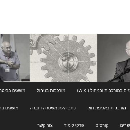
ם במורכבות ובניהול (WIKI)
מורכבות בניהול
מושגים בביטחון ל
מורכבות באכיפת חוק
כתב העת משטרה וחברה
מושגים בחינוך
פרים
קורסים
פרקי לימוד
צור קשר