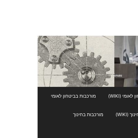
אומי (WIKI)
מורכבות בביטחון לאומי
 (WIKI)
מורכבות בחינוך