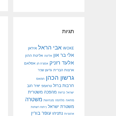
תגיות
אבי הראל
איראן
WOKE
אלי בר און
אליטת ההון
אליטה
אלעד רזניק
אסלאם
אמציה חן
ארצות הברית
גדעון שניר
גרשון הכהן
חמאס
חרבות ברזל
יאיר רגב
טראמפ
מהפכה משטרית
ישראל
כרזות
משטרה
מנהיגות
מחאה
מלחמה
משטרת ישראל
ניתוח רשתות
עופר בורין
נתניהו
ארגוניות