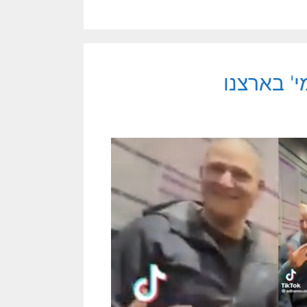
י' בארצנו