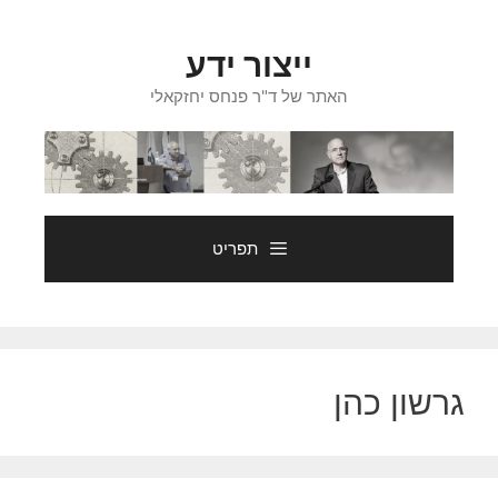
דלג
תוכן
ייצור ידע
האתר של ד"ר פנחס יחזקאלי
תפריט
גרשון כהן