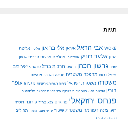
תגיות
אבי הראל
אלי בר און
איראן
WOKE
אליטת
אליטה
אלעד רזניק
ההון
אסלאם
ארצות הברית
גדעון
אמציה חן
גרשון הכהן
חרבות ברזל
יאיר רגב
שניר
טראמפ
חמאס
מהפכה משטרית
מנהיגות
ישראל
כרזות
מחאה
מלחמה
משטרה
עופר
משטרת ישראל
נתניהו
ניתוח רשתות ארגוניות
בורין
עוצמה
עזה
פלסטינים
עמר דנק
פוליטיקה
פיל בחנות חרסינה
פנחס יחזקאלי
קורונה
פרוגרס
רוסיה
צה"ל
צבא
רפורמה משפטית
רועי צזנה
שיטור
תהילים
שרית אונגר משיח
תרבות ארגונית