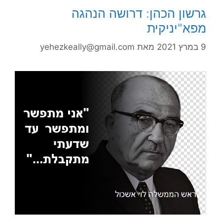
גרשון הכהן: דרושה הנהגה
מפא"יניקית
9 במרץ 2021
מאת
yehezkeally@gmail.com