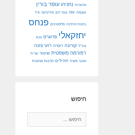
עופר בורין
נתניהו
ארגוניות
עוצמה
עזה
עמר דנק
פוליטיקה
פיל
פנחס
פלסטינים
בחנות חרסינה
יחזקאלי
פרוגרס
צבא
קורונה
רועי צזנה
רוסיה
צה"ל
רפורמה משפטית
שיטור
שרית
תהילים
אונגר משיח
תרבות ארגונית
חיפוש
חיפוש: