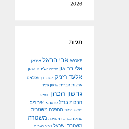
2026
תגיות
אבי הראל
איראן
WOKE
אלי בר און
אליטת ההון
אליטה
אלעד רזניק
אסלאם
אמציה חן
ארצות הברית
גדעון שניר
גרשון הכהן
חמאס
חרבות ברזל
יאיר רגב
טראמפ
מהפכה משטרית
ישראל
כרזות
משטרה
מנהיגות
מחאה
מלחמה
משטרת ישראל
ניתוח רשתות