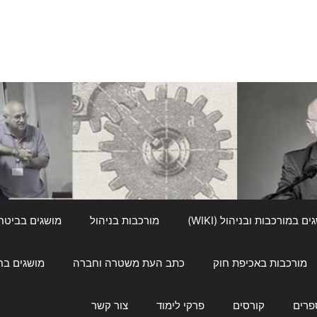
ם במורכבות ובניהול (WIKI)
מורכבות בניהול
מושגים בביטחון ל
מורכבות באכיפת חוק
כתב העת משטרה וחברה
מושגים בחינוך
פרים
קורסים
פרקי לימוד
צור קשר