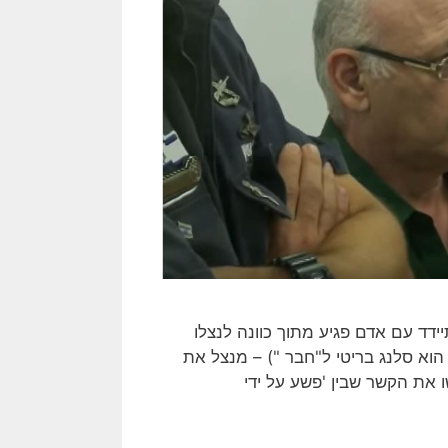
בו עבריין מתיידד עם אדם פגיע מתוך כוונה לנצלו
לכלית, פיזית או מינית. ה"חבר" – מבצע הפשע (המושג Mate הוא סלנג בריטי ל"חבר ") – מנצל את
ו את הקשר שבין 'פשע על ידי