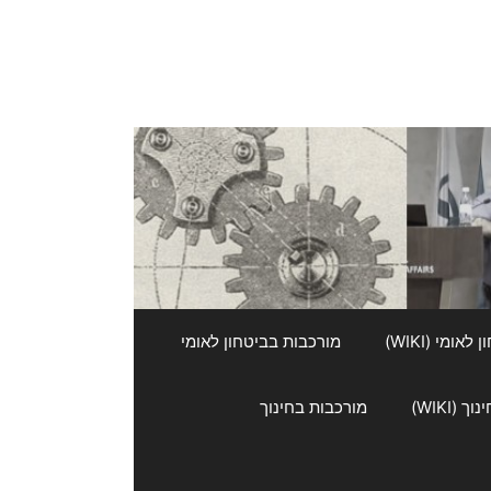
אומי (WIKI)
מורכבות בביטחון לאומי
 (WIKI)
מורכבות בחינוך