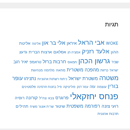
תגיות
אבי הראל
אלי בר און
איראן
WOKE
אליטת
אליטה
אלעד רזניק
ההון
אסלאם
ארצות הברית
גדעון
אמציה חן
גרשון הכהן
חרבות ברזל
יאיר רגב
שניר
טראמפ
חמאס
מהפכה משטרית
מנהיגות
ישראל
כרזות
מחאה
מלחמה
משטרה
עופר
משטרת ישראל
נתניהו
ניתוח רשתות ארגוניות
בורין
עוצמה
עזה
פלסטינים
עמר דנק
פוליטיקה
פיל בחנות חרסינה
פנחס יחזקאלי
קורונה
פרוגרס
רוסיה
צה"ל
צבא
רפורמה משפטית
רועי צזנה
שיטור
תהילים
שרית אונגר משיח
תרבות ארגונית