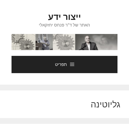
דלג
תוכן
ייצור ידע
האתר של ד"ר פנחס יחזקאלי
תפריט
גליוטינה