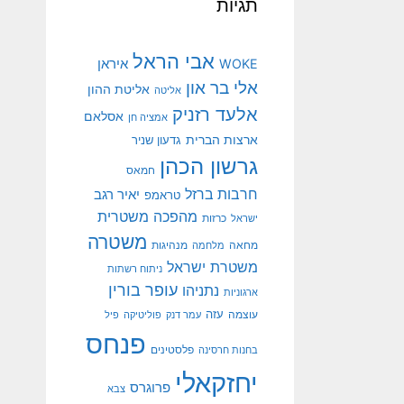
תגיות
אבי הראל
איראן
WOKE
אלי בר און
אליטת ההון
אליטה
אלעד רזניק
אסלאם
אמציה חן
ארצות הברית
גדעון שניר
גרשון הכהן
חמאס
חרבות ברזל
יאיר רגב
טראמפ
מהפכה משטרית
ישראל
כרזות
משטרה
מנהיגות
מחאה
מלחמה
משטרת ישראל
ניתוח רשתות
עופר בורין
נתניהו
ארגוניות
עוצמה
עזה
עמר דנק
פוליטיקה
פיל
פנחס
פלסטינים
בחנות חרסינה
יחזקאלי
פרוגרס
צבא