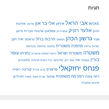
תגיות
אבי הראל
אלי בר און
איראן
WOKE
אליטת
אליטה
אלעד רזניק
ההון
אסלאם
ארצות הברית
גדעון
אמציה חן
גרשון הכהן
חרבות ברזל
יאיר רגב
שניר
טראמפ
חמאס
מהפכה משטרית
מנהיגות
ישראל
כרזות
מחאה
מלחמה
משטרה
עופר
משטרת ישראל
נתניהו
ניתוח רשתות ארגוניות
בורין
עוצמה
עזה
פלסטינים
עמר דנק
פוליטיקה
פיל בחנות חרסינה
פנחס יחזקאלי
קורונה
פרוגרס
רוסיה
צה"ל
צבא
רפורמה משפטית
רועי צזנה
שיטור
תהילים
שרית אונגר משיח
תרבות ארגונית