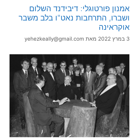
אמנון פורטוגלי: דיבידנד השלום
ושברו, התרחבות נאט"ו בלב משבר
אוקראינה
3 במרץ 2022
מאת
yehezkeally@gmail.com