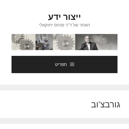
דלג
תוכן
ייצור ידע
האתר של ד"ר פנחס יחזקאלי
תפריט
גורבצ'וב