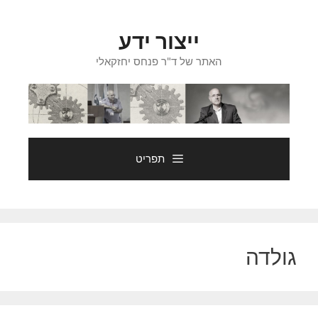
דלג
תוכן
ייצור ידע
האתר של ד"ר פנחס יחזקאלי
תפריט
גולדה