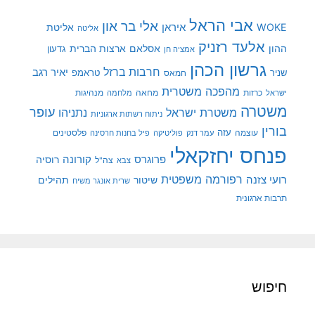
אבי הראל
אלי בר און
איראן
WOKE
אליטת
אליטה
אלעד רזניק
ההון
אסלאם
ארצות הברית
גדעון
אמציה חן
גרשון הכהן
חרבות ברזל
יאיר רגב
שניר
טראמפ
חמאס
מהפכה משטרית
מנהיגות
ישראל
כרזות
מחאה
מלחמה
משטרה
עופר
משטרת ישראל
נתניהו
ניתוח רשתות ארגוניות
בורין
עוצמה
עזה
פלסטינים
עמר דנק
פוליטיקה
פיל בחנות חרסינה
פנחס יחזקאלי
קורונה
פרוגרס
רוסיה
צה"ל
צבא
רפורמה משפטית
רועי צזנה
שיטור
תהילים
שרית אונגר משיח
תרבות ארגונית
חיפוש