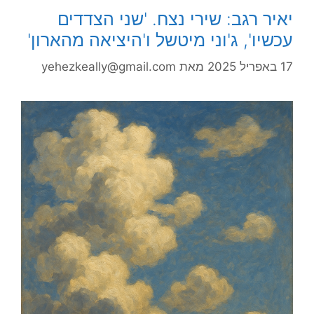
יאיר רגב: שירי נצח. 'שני הצדדים
עכשיו', ג'וני מיטשל ו'היציאה מהארון'
17 באפריל 2025
מאת
yehezkeally@gmail.com