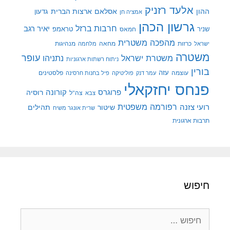
אלעד רזניק
ההון
אסלאם
ארצות הברית
גדעון
אמציה חן
גרשון הכהן
חרבות ברזל
יאיר רגב
שניר
טראמפ
חמאס
מהפכה משטרית
מנהיגות
ישראל
כרזות
מחאה
מלחמה
משטרה
עופר
משטרת ישראל
נתניהו
ניתוח רשתות ארגוניות
בורין
עוצמה
עזה
פלסטינים
עמר דנק
פוליטיקה
פיל בחנות חרסינה
פנחס יחזקאלי
קורונה
פרוגרס
רוסיה
צה"ל
צבא
רפורמה משפטית
רועי צזנה
שיטור
תהילים
שרית אונגר משיח
תרבות ארגונית
חיפוש
חיפוש: