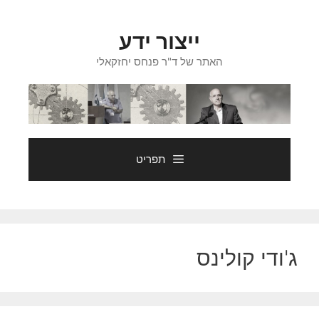
דלג
תוכן
ייצור ידע
האתר של ד"ר פנחס יחזקאלי
תפריט
ג'ודי קולינס