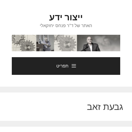
דלג
תוכן
ייצור ידע
האתר של ד"ר פנחס יחזקאלי
תפריט
גבעת זאב