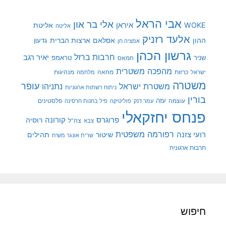
אבי הראל
אלי בר און
איראן
WOKE
אליטת
אליטה
אלעד רזניק
ההון
אסלאם
ארצות הברית
גדעון
אמציה חן
גרשון הכהן
חרבות ברזל
יאיר רגב
שניר
טראמפ
חמאס
מהפכה משטרית
מנהיגות
ישראל
כרזות
מחאה
מלחמה
משטרה
עופר
משטרת ישראל
נתניהו
ניתוח רשתות ארגוניות
בורין
עוצמה
עזה
פלסטינים
עמר דנק
פוליטיקה
פיל בחנות חרסינה
פנחס יחזקאלי
קורונה
פרוגרס
רוסיה
צה"ל
צבא
רפורמה משפטית
רועי צזנה
שיטור
תהילים
שרית אונגר משיח
תרבות ארגונית
חיפוש