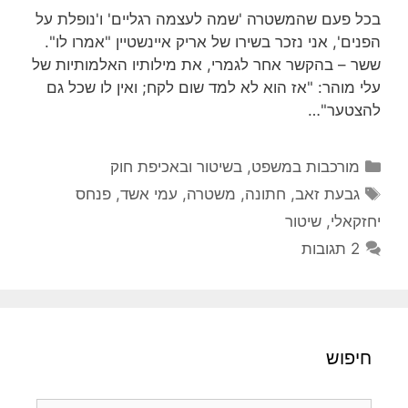
בכל פעם שהמשטרה 'שמה לעצמה רגליים' ו'נופלת על
הפנים', אני נזכר בשירו של אריק איינשטיין "אמרו לו".
ששר – בהקשר אחר לגמרי, את מילותיו האלמותיות של
עלי מוהר: "אז הוא לא למד שום לקח; ואין לו שכל גם
להצטער"…
קטגוריות
מורכבות במשפט, בשיטור ובאכיפת חוק
תגיות
גבעת זאב
,
חתונה
,
משטרה
,
עמי אשד
,
פנחס
יחזקאלי
,
שיטור
2 תגובות
חיפוש