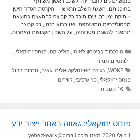
בנפש יכולים לחבור יחד לשלב ראשון משותף
בתוכניתם. השגת השלב הראשון – הקרסת הסדר הישן
– תיקח זמן רב, שבו תוכל כל קבוצה להתעצם כתוצאה
מהסולידריות המשותפת. ואז בבוא הזמן, כל קבוצה
תתפנה להשגת מטרותיה, על חשבון הקבוצות האחרות.
קטגוריות
מורכבות בביטחון לאומי
,
פוליטיקה
,
פנחס יחזקאלי
,
רלוונטיים תמיד
תגיות
WOKE
,
בגידת האינטלקטואלים
,
גאים
,
חרבות ברזל
,
פנחס יחזקאלי
,
פרוגרסיבי
,
קווירים
16 תגובות
פנחס יחזקאלי: גאווה באתר ייצור ידע
1 ביולי 2020
מאת
yehezkeally@gmail.com