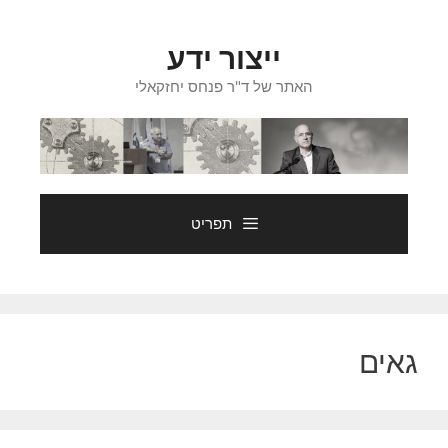
דלג
תוכן
ייצור ידע
האתר של ד"ר פנחס יחזקאלי
תפריט
גאים