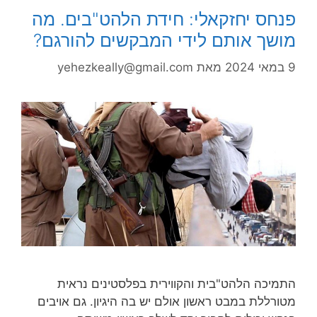
פנחס יחזקאלי: חידת הלהט"בים. מה
מושך אותם לידי המבקשים להורגם?
9 במאי 2024
מאת
yehezkeally@gmail.com
התמיכה הלהט"בית והקווירית בפלסטינים נראית
מטורללת במבט ראשון אולם יש בה היגיון. גם אויבים