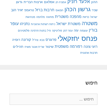
אלעד רזניק
ההון
אסלאם
ארצות הברית
גדעון
אמציה חן
גרשון הכהן
חרבות ברזל
יאיר רגב
שניר
טראמפ
חמאס
מהפכה משטרית
מנהיגות
ישראל
כרזות
מחאה
מלחמה
משטרה
עופר
משטרת ישראל
נתניהו
ניתוח רשתות ארגוניות
בורין
עוצמה
עזה
פלסטינים
עמר דנק
פוליטיקה
פיל בחנות חרסינה
פנחס יחזקאלי
קורונה
פרוגרס
רוסיה
צה"ל
צבא
רפורמה משפטית
רועי צזנה
שיטור
תהילים
שרית אונגר משיח
תרבות ארגונית
חיפוש
חיפוש: