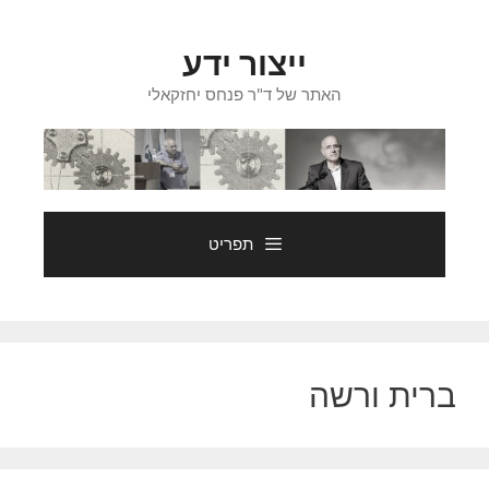
דלג
תוכן
ייצור ידע
האתר של ד"ר פנחס יחזקאלי
תפריט
ברית ורשה