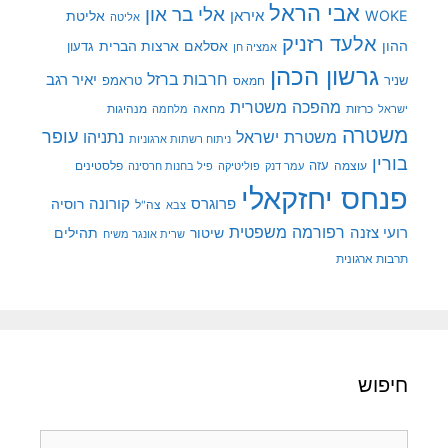
אבי הראל
אלי בר און
איראן
WOKE
אליטת
אליטה
אלעד רזניק
ההון
אסלאם
ארצות הברית
גדעון
אמציה חן
גרשון הכהן
חרבות ברזל
יאיר רגב
שניר
טראמפ
חמאס
מהפכה משטרית
מנהיגות
ישראל
כרזות
מחאה
מלחמה
משטרה
עופר
משטרת ישראל
נתניהו
ניתוח רשתות ארגוניות
בורין
עוצמה
עזה
פלסטינים
עמר דנק
פוליטיקה
פיל בחנות חרסינה
פנחס יחזקאלי
קורונה
פרוגרס
רוסיה
צה"ל
צבא
רפורמה משפטית
רועי צזנה
שיטור
תהילים
שרית אונגר משיח
תרבות ארגונית
חיפוש
חיפוש: