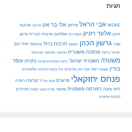
תגיות
אבי הראל
אלי בר און
איראן
WOKE
אליטת
אליטה
אלעד רזניק
ההון
אסלאם
ארצות הברית
גדעון
אמציה חן
גרשון הכהן
חרבות ברזל
יאיר רגב
שניר
טראמפ
חמאס
מהפכה משטרית
מנהיגות
ישראל
כרזות
מחאה
מלחמה
משטרה
עופר
משטרת ישראל
נתניהו
ניתוח רשתות ארגוניות
בורין
עוצמה
עזה
פלסטינים
עמר דנק
פוליטיקה
פיל בחנות חרסינה
פנחס יחזקאלי
קורונה
פרוגרס
רוסיה
צה"ל
צבא
רפורמה משפטית
רועי צזנה
שיטור
תהילים
שרית אונגר משיח
תרבות ארגונית