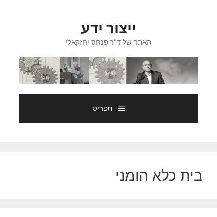
דלג
תוכן
ייצור ידע
האתר של ד"ר פנחס יחזקאלי
תפריט
בית כלא הומני