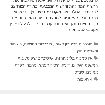
להצטמצם במתן פרשנות לחוק, אלא חפץ לבקר את
הרשות המחוקקת והרשות המבצעת ובמידת הצורך גם
להתערב בהחלטותיהן (אקטיביזם שיפוטי) – נושא על
כתפיו חלק מהאחריות למניעת תופעות המסכנות את
סדר החיים התקין ואת הדמוקרטיה, וצריך לפעול באופן
אקטיבי לבער אותן.
קטגוריות
מורכבות בביטחון לאומי
,
מורכבות במשפט, בשיטור
ובאכיפת חוק
תגיות
אין סמכות בלי אחריות
,
אקטיביזם שיפוטי
,
בית
המשפט העליום
,
דיניץ
,
היסוד הנפשי
,
מרמה והפרת
אמונים
,
שב"ס
4 תגובות