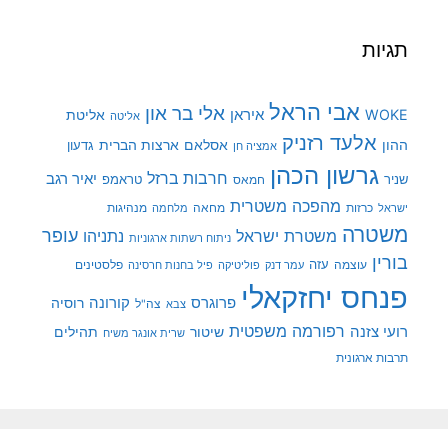
תגיות
אבי הראל
אלי בר און
איראן
WOKE
אליטת
אליטה
אלעד רזניק
ההון
אסלאם
ארצות הברית
גדעון
אמציה חן
גרשון הכהן
חרבות ברזל
יאיר רגב
שניר
טראמפ
חמאס
מהפכה משטרית
מנהיגות
ישראל
כרזות
מחאה
מלחמה
משטרה
עופר
משטרת ישראל
נתניהו
ניתוח רשתות ארגוניות
בורין
עוצמה
עזה
פלסטינים
עמר דנק
פוליטיקה
פיל בחנות חרסינה
פנחס יחזקאלי
קורונה
פרוגרס
רוסיה
צה"ל
צבא
רפורמה משפטית
רועי צזנה
שיטור
תהילים
שרית אונגר משיח
תרבות ארגונית