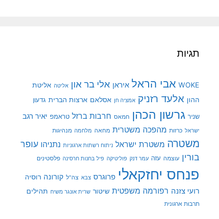
תגיות
אבי הראל
אלי בר און
איראן
WOKE
אליטת
אליטה
אלעד רזניק
ההון
אסלאם
ארצות הברית
גדעון
אמציה חן
גרשון הכהן
חרבות ברזל
יאיר רגב
שניר
טראמפ
חמאס
מהפכה משטרית
מנהיגות
ישראל
כרזות
מחאה
מלחמה
משטרה
עופר
משטרת ישראל
נתניהו
ניתוח רשתות ארגוניות
בורין
עוצמה
עזה
פלסטינים
עמר דנק
פוליטיקה
פיל בחנות חרסינה
פנחס יחזקאלי
קורונה
פרוגרס
רוסיה
צה"ל
צבא
רפורמה משפטית
רועי צזנה
שיטור
תהילים
שרית אונגר משיח
תרבות ארגונית