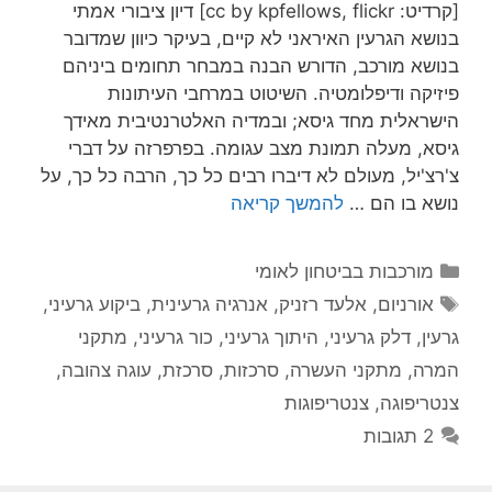
[קרדיט: cc by kpfellows, flickr] דיון ציבורי אמתי
בנושא הגרעין האיראני לא קיים, בעיקר כיוון שמדובר
בנושא מורכב, הדורש הבנה במבחר תחומים ביניהם
פיזיקה ודיפלומטיה. השיטוט במרחבי העיתונות
הישראלית מחד גיסא; ובמדיה האלטרנטיבית מאידך
גיסא, מעלה תמונת מצב עגומה. בפרפרזה על דברי
צ'רצ'יל, מעולם לא דיברו רבים כל כך, הרבה כל כך, על
נושא בו הם …
להמשך קריאה
קטגוריות
מורכבות בביטחון לאומי
תגיות
אורניום
,
אלעד רזניק
,
אנרגיה גרעינית
,
ביקוע גרעיני
,
גרעין
,
דלק גרעיני
,
היתוך גרעיני
,
כור גרעיני
,
מתקני
המרה
,
מתקני העשרה
,
סרכזות
,
סרכזת
,
עוגה צהובה
,
צנטריפוגה
,
צנטריפוגות
2 תגובות