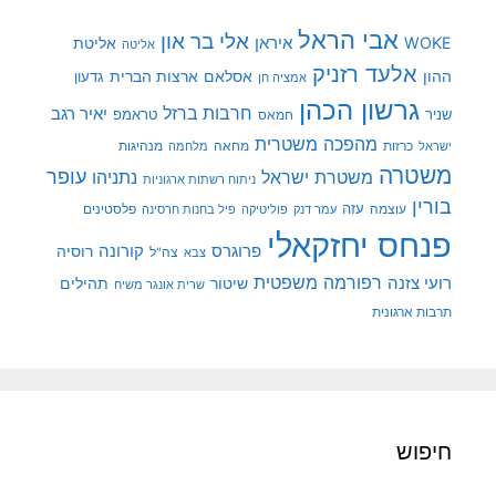
אבי הראל
אלי בר און
איראן
WOKE
אליטת
אליטה
אלעד רזניק
ההון
אסלאם
ארצות הברית
גדעון
אמציה חן
גרשון הכהן
חרבות ברזל
יאיר רגב
שניר
טראמפ
חמאס
מהפכה משטרית
מנהיגות
ישראל
כרזות
מחאה
מלחמה
משטרה
עופר
משטרת ישראל
נתניהו
ניתוח רשתות ארגוניות
בורין
עוצמה
עזה
פלסטינים
עמר דנק
פוליטיקה
פיל בחנות חרסינה
פנחס יחזקאלי
קורונה
פרוגרס
רוסיה
צה"ל
צבא
רפורמה משפטית
רועי צזנה
שיטור
תהילים
שרית אונגר משיח
תרבות ארגונית
חיפוש