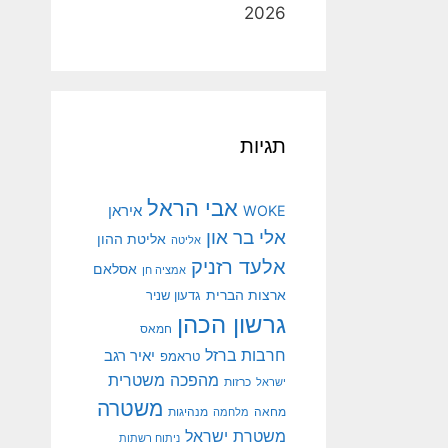
2026
תגיות
אבי הראל
איראן
WOKE
אלי בר און
אליטת ההון
אליטה
אלעד רזניק
אסלאם
אמציה חן
ארצות הברית
גדעון שניר
גרשון הכהן
חמאס
חרבות ברזל
יאיר רגב
טראמפ
מהפכה משטרית
ישראל
כרזות
משטרה
מנהיגות
מחאה
מלחמה
משטרת ישראל
ניתוח רשתות