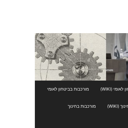
אומי (WIKI)
מורכבות בביטחון לאומי
 (WIKI)
מורכבות בחינוך