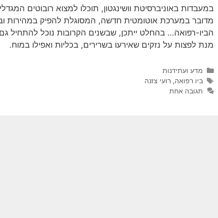
במעבדות באוניברסיטת וושינגטון, תוכלו למצוא רובוטים המגדלי
מדובר במערכת אוטומטית חדשה, המסוגלת להפיק במהירות וביע
הביו-רפואה… בהחלט ייתכן, שבשנים הקרובות נוכל להתחיל גם 
מנת לפצות על נזקים שאירעו בשרירים, בכליות ואפילו במוח.
קטגוריות
מדע ועתידנות
תגיות
ביו רפואה
,
רועי צזנה
תגובה אחת