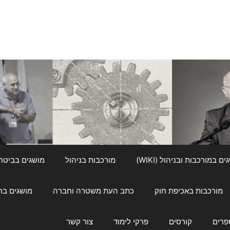
ם במורכבות ובניהול (WIKI)
מורכבות בניהול
מושגים בביטחון ל
מורכבות באכיפת חוק
כתב העת משטרה וחברה
מושגים בחינוך
פרים
קורסים
פרקי לימוד
צור קשר