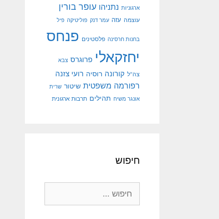
עופר בורין
נתניהו
ארגוניות
עוצמה
עזה
עמר דנק
פוליטיקה
פיל
פנחס
פלסטינים
בחנות חרסינה
יחזקאלי
פרוגרס
צבא
קורונה
רועי צזנה
רוסיה
צה"ל
רפורמה משפטית
שיטור
שרית
תהילים
אונגר משיח
תרבות ארגונית
חיפוש
חיפוש: