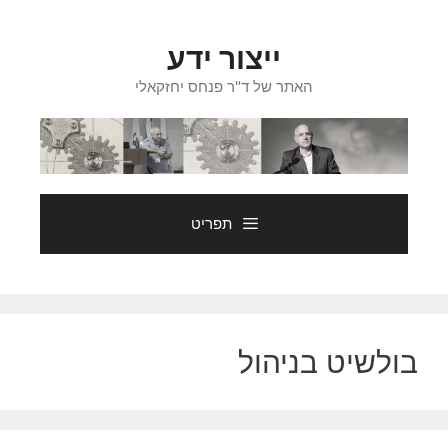
דלג
תוכן
ייצור ידע
האתר של ד"ר פנחס יחזקאלי
תפריט
בולשיט בניהול