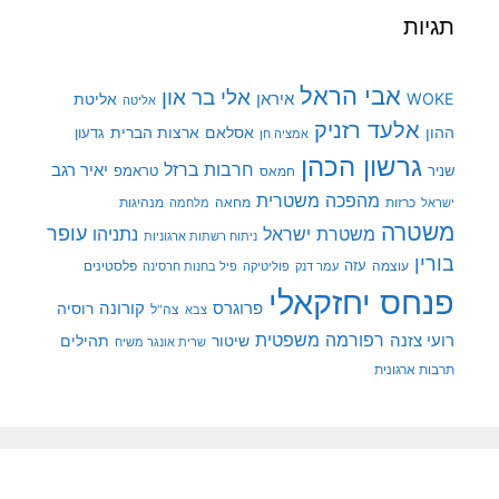
תגיות
אבי הראל
אלי בר און
איראן
WOKE
אליטת
אליטה
אלעד רזניק
ההון
אסלאם
ארצות הברית
גדעון
אמציה חן
גרשון הכהן
חרבות ברזל
יאיר רגב
שניר
טראמפ
חמאס
מהפכה משטרית
מנהיגות
ישראל
כרזות
מחאה
מלחמה
משטרה
עופר
משטרת ישראל
נתניהו
ניתוח רשתות ארגוניות
בורין
עוצמה
עזה
פלסטינים
עמר דנק
פוליטיקה
פיל בחנות חרסינה
פנחס יחזקאלי
קורונה
פרוגרס
רוסיה
צה"ל
צבא
רפורמה משפטית
רועי צזנה
שיטור
תהילים
שרית אונגר משיח
תרבות ארגונית