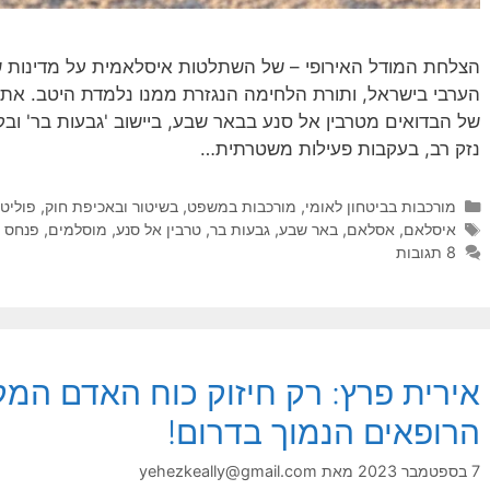
הצלחת המודל האירופי – של השתלטות איסלאמית על מדינות 
הערבי בישראל, ותורת הלחימה הנגזרת ממנו נלמדת היטב. את 
של הבדואים מטרבין אל סנע בבאר שבע, ביישוב 'גבעות בר' ובקי
נזק רב, בעקבות פעילות משטרתית…
קטגוריות
מורכבות בביטחון לאומי
,
מורכבות במשפט, בשיטור ובאכיפת חוק
,
פוליט
תגיות
איסלאם
,
אסלאם
,
באר שבע
,
גבעות בר
,
טרבין אל סנע
,
מוסלמים
,
פנחס י
8 תגובות
אירית פרץ: רק חיזוק כוח האדם המק
הרופאים הנמוך בדרום!
7 בספטמבר 2023
מאת
yehezkeally@gmail.com