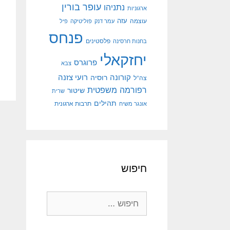
עופר בורין
נתניהו
ארגוניות
עוצמה
עזה
עמר דנק
פוליטיקה
פיל
פנחס
פלסטינים
בחנות חרסינה
יחזקאלי
פרוגרס
צבא
קורונה
רועי צזנה
רוסיה
צה"ל
רפורמה משפטית
שיטור
שרית
תהילים
אונגר משיח
תרבות ארגונית
חיפוש
חיפוש: