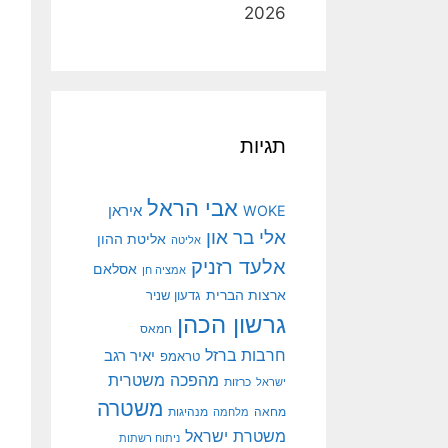
2026
תגיות
אבי הראל
איראן
WOKE
אלי בר און
אליטת ההון
אליטה
אלעד רזניק
אסלאם
אמציה חן
ארצות הברית
גדעון שניר
גרשון הכהן
חמאס
חרבות ברזל
יאיר רגב
טראמפ
מהפכה משטרית
ישראל
כרזות
משטרה
מנהיגות
מחאה
מלחמה
משטרת ישראל
ניתוח רשתות