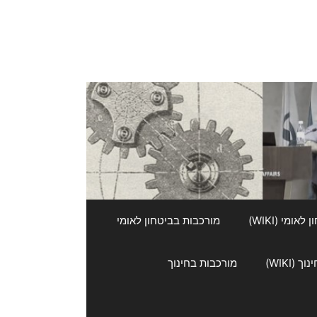
אומי (WIKI)
מורכבות בביטחון לאומי
 (WIKI)
מורכבות בחינוך