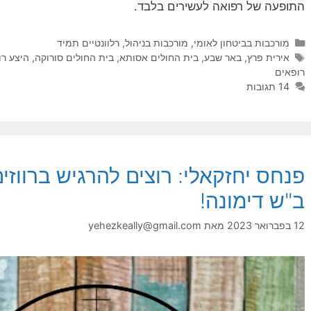
התופעה של רפואה לעשירים בלבד.
קטגוריות
מורכבות בביטחון לאומי
,
מורכבות בניהול
,
רלוונטיים תמיד
תגיות
אירית פרץ
,
באר שבע
,
בית החולים אסותא
,
בית החולים סורוקה
,
היצע רו
רופאים
14 תגובות
פנחס יחזקאלי: רוצים להרגיש ברווז
ב"ש דימונה!
12 בפברואר 2023
מאת
yehezkeally@gmail.com