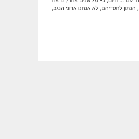
רב רושם ומלא תקווה. המשך ישיר לזונו של בן גוריון כי "בנגב ייבחן עם"… היום, כ- 70 שנים אחרי, נראה
הפך לכביש בדואי פנימי, הנתון לחסדיהם, לא אנחנו אדוני הנגב,