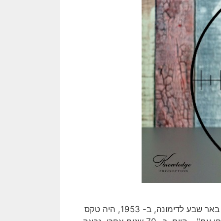
טקס חנוכת המקטע המזרחי של כביש 25, המחבר בין היתר בין באר שבע לדימונה, ב- 1953, היה טקס