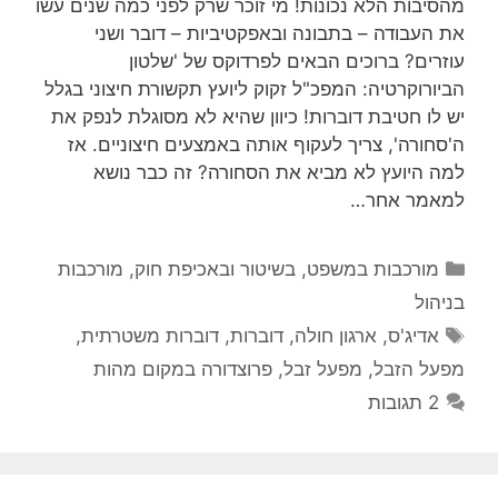
מהסיבות הלא נכונות! מי זוכר שרק לפני כמה שנים עשו
את העבודה – בתבונה ובאפקטיביות – דובר ושני
עוזרים? ברוכים הבאים לפרדוקס של 'שלטון
הביורוקרטיה: המפכ"ל זקוק ליועץ תקשורת חיצוני בגלל
יש לו חטיבת דוברות! כיוון שהיא לא מסוגלת לנפק את
ה'סחורה', צריך לעקוף אותה באמצעים חיצוניים. אז
למה היועץ לא מביא את הסחורה? זה כבר נושא
למאמר אחר…
קטגוריות
מורכבות במשפט, בשיטור ובאכיפת חוק
,
מורכבות
בניהול
תגיות
אדיג'ס
,
ארגון חולה
,
דוברות
,
דוברות משטרתית
,
מפעל הזבל
,
מפעל זבל
,
פרוצדורה במקום מהות
2 תגובות