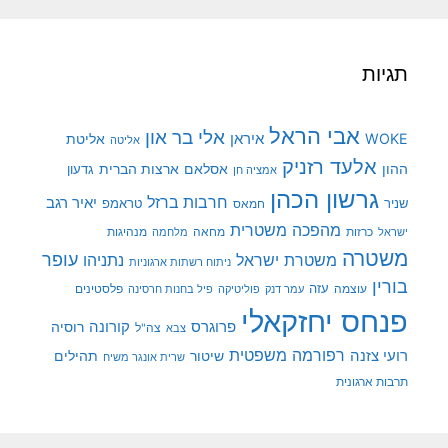
תגיות
אבי הראל
אלי בר און
איראן
WOKE
אליטת
אליטה
אלעד רזניק
ההון
אסלאם
ארצות הברית
גדעון
אמציה חן
גרשון הכהן
חרבות ברזל
יאיר רגב
שניר
טראמפ
חמאס
מהפכה משטרית
מנהיגות
ישראל
כרזות
מחאה
מלחמה
משטרה
עופר
משטרת ישראל
נתניהו
ניתוח רשתות ארגוניות
בורין
עוצמה
עזה
פלסטינים
עמר דנק
פוליטיקה
פיל בחנות חרסינה
פנחס יחזקאלי
קורונה
פרוגרס
רוסיה
צה"ל
צבא
רפורמה משפטית
רועי צזנה
שיטור
תהילים
שרית אונגר משיח
תרבות ארגונית