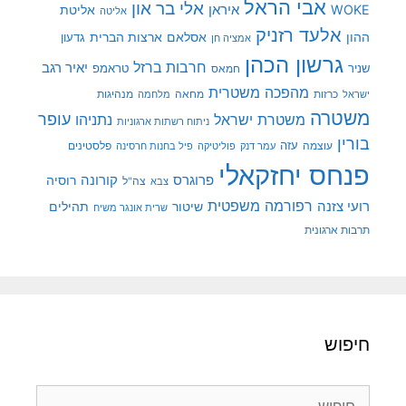
אבי הראל
אלי בר און
איראן
WOKE
אליטת
אליטה
אלעד רזניק
ההון
אסלאם
ארצות הברית
גדעון
אמציה חן
גרשון הכהן
חרבות ברזל
יאיר רגב
שניר
טראמפ
חמאס
מהפכה משטרית
מנהיגות
ישראל
כרזות
מחאה
מלחמה
משטרה
עופר
משטרת ישראל
נתניהו
ניתוח רשתות ארגוניות
בורין
עוצמה
עזה
פלסטינים
עמר דנק
פוליטיקה
פיל בחנות חרסינה
פנחס יחזקאלי
קורונה
פרוגרס
רוסיה
צה"ל
צבא
רפורמה משפטית
רועי צזנה
שיטור
תהילים
שרית אונגר משיח
תרבות ארגונית
חיפוש
חיפוש: