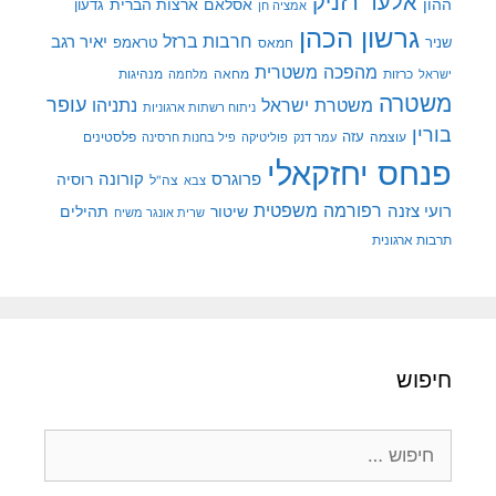
אלעד רזניק
ההון
אסלאם
ארצות הברית
גדעון
אמציה חן
גרשון הכהן
חרבות ברזל
יאיר רגב
שניר
טראמפ
חמאס
מהפכה משטרית
מנהיגות
ישראל
כרזות
מחאה
מלחמה
משטרה
עופר
משטרת ישראל
נתניהו
ניתוח רשתות ארגוניות
בורין
עוצמה
עזה
פלסטינים
עמר דנק
פוליטיקה
פיל בחנות חרסינה
פנחס יחזקאלי
קורונה
פרוגרס
רוסיה
צה"ל
צבא
רפורמה משפטית
רועי צזנה
שיטור
תהילים
שרית אונגר משיח
תרבות ארגונית
חיפוש
חיפוש: