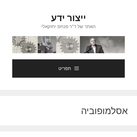
דלג
תוכן
ייצור ידע
האתר של ד"ר פנחס יחזקאלי
תפריט
אסלמופוביה