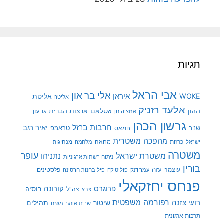
תגיות
אבי הראל
אלי בר און
איראן
WOKE
אליטת
אליטה
אלעד רזניק
ההון
אסלאם
ארצות הברית
גדעון
אמציה חן
גרשון הכהן
חרבות ברזל
יאיר רגב
שניר
טראמפ
חמאס
מהפכה משטרית
מנהיגות
ישראל
כרזות
מחאה
מלחמה
משטרה
עופר
משטרת ישראל
נתניהו
ניתוח רשתות ארגוניות
בורין
עוצמה
עזה
פלסטינים
עמר דנק
פוליטיקה
פיל בחנות חרסינה
פנחס יחזקאלי
קורונה
פרוגרס
רוסיה
צה"ל
צבא
רפורמה משפטית
רועי צזנה
שיטור
תהילים
שרית אונגר משיח
תרבות ארגונית