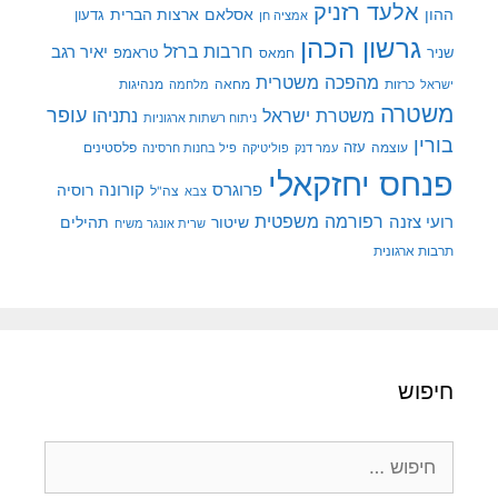
אלעד רזניק
ההון
אסלאם
ארצות הברית
גדעון
אמציה חן
גרשון הכהן
חרבות ברזל
יאיר רגב
שניר
טראמפ
חמאס
מהפכה משטרית
מנהיגות
ישראל
כרזות
מחאה
מלחמה
משטרה
עופר
משטרת ישראל
נתניהו
ניתוח רשתות ארגוניות
בורין
עוצמה
עזה
פלסטינים
עמר דנק
פוליטיקה
פיל בחנות חרסינה
פנחס יחזקאלי
קורונה
פרוגרס
רוסיה
צה"ל
צבא
רפורמה משפטית
רועי צזנה
שיטור
תהילים
שרית אונגר משיח
תרבות ארגונית
חיפוש
חיפוש: