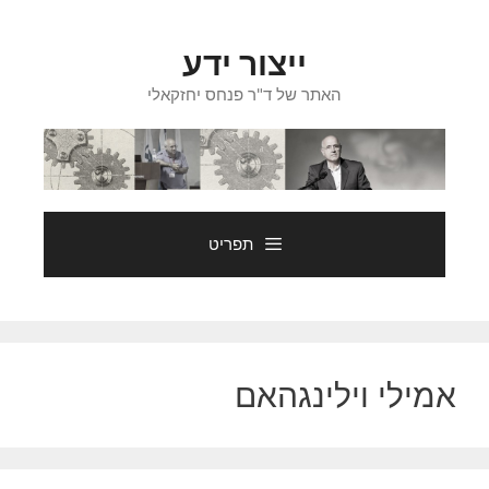
דלג
תוכן
ייצור ידע
האתר של ד"ר פנחס יחזקאלי
תפריט
אמילי וילינגהאם