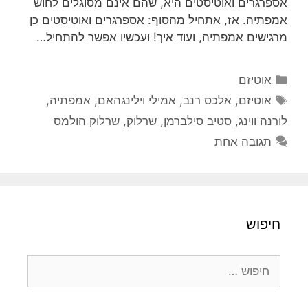
אספרגרים ואוטיסטים היא, שהם אינם מסוגלים לחוש
אמפתיה. אז, אתחיל מהסוף: אספרגרים ואוטיסטים כן
מרגישים אמפתיה, ועוד איך! ועכשיו אפשר להתחיל…
קטגוריות
אוטיזם
תגיות
אוטיזם
,
אלכס רנב
,
אמילי וילינגהאם
,
אמפתיה
,
לורנה ווינג
,
סטיב סילברמן
,
שרלוק
,
שרלוק הולמס
תגובה אחת
חיפוש
חיפוש: