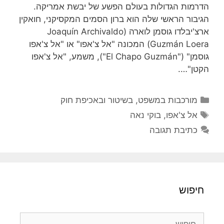
הדרמות הגדולות בעולם הפשע של יבשת אמריקה.
הגיבור הראשי שלה הוא ברון הסמים המקסיקני, חואקין
ארצ'יבלדו גוסמן לוארה (Joaquín Archivaldo
Guzmán Loera) המכונה "אל צ'אפו" או "אל צ'אפו
גוסמן" ("El Chapo Guzmán"), משמע, "אל צ'אפו
הקטן"….
קטגוריות
מורכבות במשפט, בשיטור ובאכיפת חוק
תגיות
אל צ'אפו
,
בוקי נאה
כתיבת תגובה
חיפוש
חיפוש: