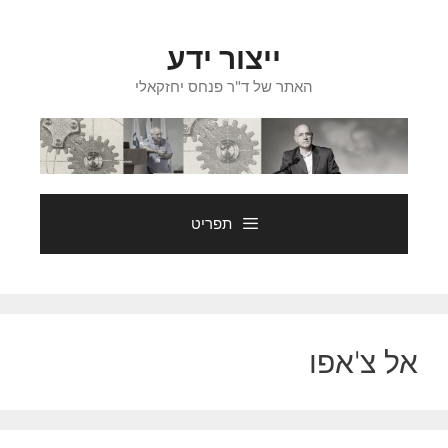
דלג
תוכן
ייצור ידע
האתר של ד"ר פנחס יחזקאלי
תפריט
אל צ'אפו