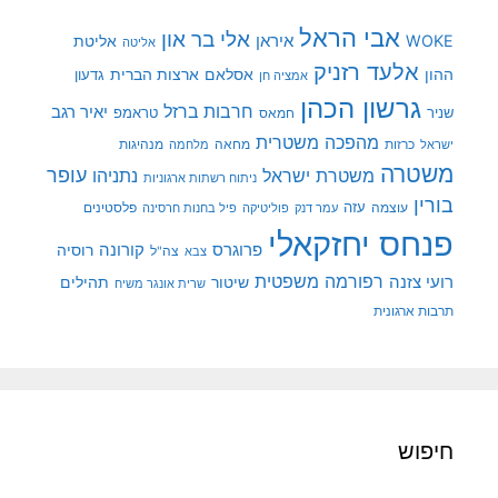
אבי הראל
אלי בר און
איראן
WOKE
אליטת
אליטה
אלעד רזניק
ההון
אסלאם
ארצות הברית
גדעון
אמציה חן
גרשון הכהן
חרבות ברזל
יאיר רגב
שניר
טראמפ
חמאס
מהפכה משטרית
מנהיגות
ישראל
כרזות
מחאה
מלחמה
משטרה
עופר
משטרת ישראל
נתניהו
ניתוח רשתות ארגוניות
בורין
עוצמה
עזה
פלסטינים
עמר דנק
פוליטיקה
פיל בחנות חרסינה
פנחס יחזקאלי
קורונה
פרוגרס
רוסיה
צה"ל
צבא
רפורמה משפטית
רועי צזנה
שיטור
תהילים
שרית אונגר משיח
תרבות ארגונית
חיפוש