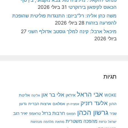
הכאוס לקיפאון בירוקרטי
31 ביולי 2026
משה כהן אליה: רל"ביזם: התנגדות פוליטית שהופכת
להפרעה בזהות
28 ביולי 2026
מיכאל ארבל: קינה למלך גוסטב אדולף השני
27
ביולי 2026
תגיות
אבי הראל
אלי בר און
איראן
WOKE
אליטת
אליטה
אלעד רזניק
ההון
אסלאם
ארצות הברית
גדעון
אמציה חן
גרשון הכהן
חרבות ברזל
יאיר רגב
שניר
טראמפ
חמאס
מהפכה משטרית
מנהיגות
ישראל
כרזות
מחאה
מלחמה