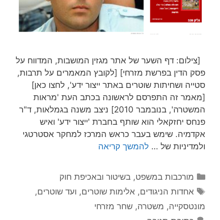
[צילום: דף השער של אתר מגזין המושבות, המדווח על
פסק הדין בפרשת מזרחי] [לקובץ המאמרים על תרבות,
סטייה ושחיתות שוטרים באתר ייצור ידע', לחצו כאן]
[מאמר זה התפרסם לראשונה בכתב העת 'מראות
המשטרה', בנובמבר 2010] ניצב משנה בגמלאות, ד"ר
פנחס יחזקאלי הוא שותף בחברת 'ייצור ידע' ואיש
אקדמיה. שימש בעבר כראש המרכז למחקר אסטרטגי
ולמדיניות של …
להמשך קריאה
קטגוריות
מורכבות במשפט, בשיטור ובאכיפת חוק
תגיות
אחדות הניגודים
,
אלימות שוטרים
,
ועד שוטרים
,
מונטסקייה
,
משטרה
,
שחר מזרחי