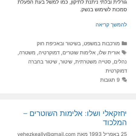
גורלית ובלתי ניתנת לתיקון, כמו למשל בעת הפעלת
סמכות לשימוש בנשק.
להמשך קריאה
קטגוריות
מורכבות במשפט, בשיטור ובאכיפת חוק
תגיות
אורית שלו
,
אלימות שוטרים
,
דמוקרטיה
,
משטרה
,
נהלים
,
סטייה משטרתית
,
שיטור
,
שיטור בחברה
דמוקרטית
9 תגובות
יחזקאלי ושלו: אלימות השוטרים –
המלכוד
25 באפריל 1993
מאת
yehezkeally@gmail.com