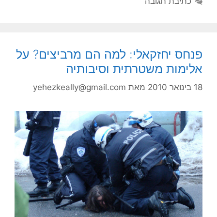
כתיבת תגובה
פנחס יחזקאלי: למה הם מרביצים? על
אלימות משטרתית וסיבותיה
18 בינואר 2010
מאת
yehezkeally@gmail.com