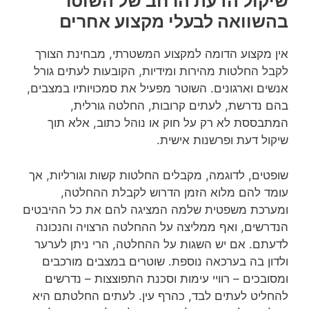
שיקול הדעת הרחב של השוטר
בהשוואה לבעלי מקצוע אחרים
אין מקצוע הדומה למקצוע המשטרתי, מבחינת הצורך
לקבל החלטות מהירות ומידיות, הקובעות לעתים גורל
אנשים וארגונים. השוטר מפעיל את סמכויותיו במצבים,
בהם נדרשת, לעתים קרובות, החלטה גורלית,
המתבססת לא רק על חוק או נוהל כתוב, אלא תוך
שיקול דעת ופרשנות אישית.
שופטים, לדוגמה, מקבלים החלטות קשות וגורליות, אך
עומד להם מלוא הזמן הדרוש לקבלת ההחלטה,
ומערכת משפטית שלמה המציגה להם את כל ההיבטים
הנדרשים, ואף ממליצה על ההחלטה הרצויה והנכונה
לדעתם. אם יש השגות על ההחלטה, הרי ניתן לערער
ולדון בה בערכאה נוספת. שוטרים במצבים מורכבים
ומסובכים – רוויי עימות וסכנת התפוצצות – נדרשים
להחליט לעתים לבד, כהרף עין. לעתים החלטתם היא