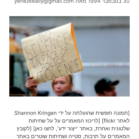
30 בנובמבר 1994
מאת
yehezkeally@gmail.com
[תמונה חופשית שהועלתה על ידי Shannon Kringen
לאתר flickr] [לריכוז המאמרים על על שחיתות
שלטונית ואחרת, באתר 'ייצור ידע', לחצו כאן] [לקובץ
המאמרים על תרבות, סטייה ושחיתות שוטרים באתר