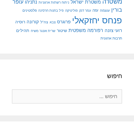
משטרה
עופר
משטרת ישראל
נתניהו
ניתוח רשתות ארגוניות
בורין
עוצמה
עזה
פלסטינים
עמר דנק
פוליטיקה
פיל בחנות חרסינה
פנחס יחזקאלי
קורונה
פרוגרס
רוסיה
צה"ל
צבא
רפורמה משפטית
רועי צזנה
שיטור
תהילים
שרית אונגר משיח
תרבות ארגונית
חיפוש
חיפוש: