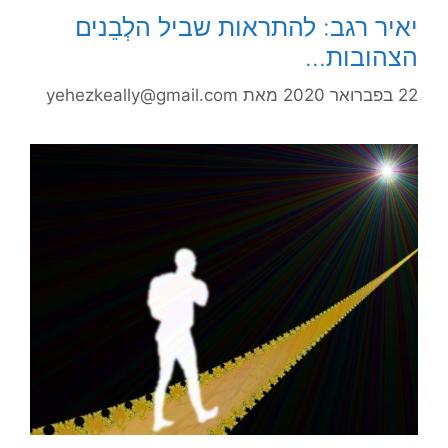
יאיר רגב: להתראות שביל הלְבֵנים
הצהובות…
22 בפברואר 2020
מאת
yehezkeally@gmail.com