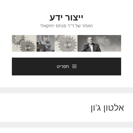
דלג
תוכן
ייצור ידע
האתר של ד"ר פנחס יחזקאלי
תפריט
אלטון ג'ון