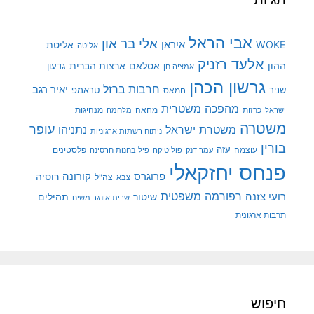
אבי הראל
אלי בר און
איראן
WOKE
אליטת
אליטה
אלעד רזניק
ההון
אסלאם
ארצות הברית
גדעון
אמציה חן
גרשון הכהן
חרבות ברזל
יאיר רגב
שניר
טראמפ
חמאס
מהפכה משטרית
מנהיגות
ישראל
כרזות
מחאה
מלחמה
משטרה
עופר
משטרת ישראל
נתניהו
ניתוח רשתות ארגוניות
בורין
עוצמה
עזה
פלסטינים
עמר דנק
פוליטיקה
פיל בחנות חרסינה
פנחס יחזקאלי
קורונה
פרוגרס
רוסיה
צה"ל
צבא
רפורמה משפטית
רועי צזנה
שיטור
תהילים
שרית אונגר משיח
תרבות ארגונית
חיפוש