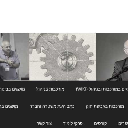
ם במורכבות ובניהול (WIKI)
מורכבות בניהול
מושגים בביטחון ל
מורכבות באכיפת חוק
כתב העת משטרה וחברה
מושגים בחינוך
פרים
קורסים
פרקי לימוד
צור קשר