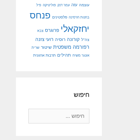
עוצמה
עזה
עמר דנק
פוליטיקה
פיל
פנחס
פלסטינים
בחנות חרסינה
יחזקאלי
פרוגרס
צבא
קורונה
רועי צזנה
רוסיה
צה"ל
רפורמה משפטית
שיטור
שרית
תהילים
אונגר משיח
תרבות ארגונית
חיפוש
חיפוש: