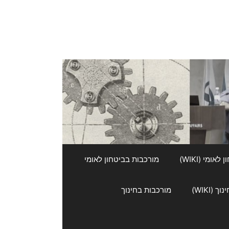
אומי (WIKI)
מורכבות בביטחון לאומי
 (WIKI)
מורכבות בחינוך