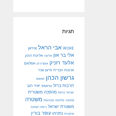
תגיות
אבי הראל
איראן
WOKE
אלי בר און
אליטת ההון
אליטה
אלעד רזניק
אסלאם
אמציה חן
ארצות הברית
גדעון שניר
גרשון הכהן
חמאס
חרבות ברזל
יאיר רגב
טראמפ
מהפכה משטרית
ישראל
כרזות
משטרה
מנהיגות
מחאה
מלחמה
משטרת ישראל
ניתוח רשתות
עופר בורין
נתניהו
ארגוניות