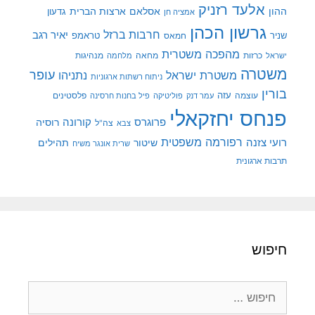
אלעד רזניק
ההון
אסלאם
ארצות הברית
גדעון
אמציה חן
גרשון הכהן
חרבות ברזל
יאיר רגב
שניר
טראמפ
חמאס
מהפכה משטרית
מנהיגות
ישראל
כרזות
מחאה
מלחמה
משטרה
עופר
משטרת ישראל
נתניהו
ניתוח רשתות ארגוניות
בורין
עוצמה
עזה
פלסטינים
עמר דנק
פוליטיקה
פיל בחנות חרסינה
פנחס יחזקאלי
קורונה
פרוגרס
רוסיה
צה"ל
צבא
רפורמה משפטית
רועי צזנה
שיטור
תהילים
שרית אונגר משיח
תרבות ארגונית
חיפוש
חיפוש: