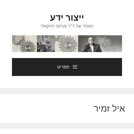
דלג
תוכן
ייצור ידע
האתר של ד"ר פנחס יחזקאלי
תפריט
איל זמיר