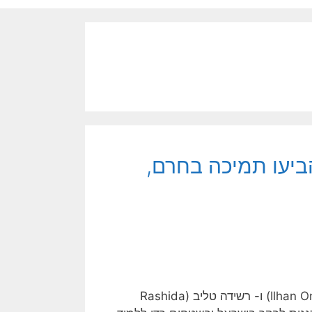
ביעו תמיכה בחרם,
שתי חברות קונגרס מוסלמיות- אמריקניות, אילהאן עומאר (Ilhan Omar) ו- רשידה טליב (Rashida