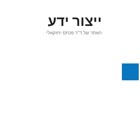
דלג
תוכן
ייצור ידע
האתר של ד"ר פנחס יחזקאלי