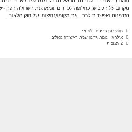
Tlaib) – שנבחרו לכהונתן הראשונה בקונגרס לפני כשנה – מ
מקרוב על הכיבוש, כחלופה לסיורים שמארגנת השדולה הפרו-יש
הזדמנות ואפשרות לבחון את מקומו/נחיצותו של חוק הלאום…
קטגוריות
מורכבות בביטחון לאומי
תגיות
אילהאן-עומר
,
גדעון שניר
,
ראשידה טאליב
2 תגובות