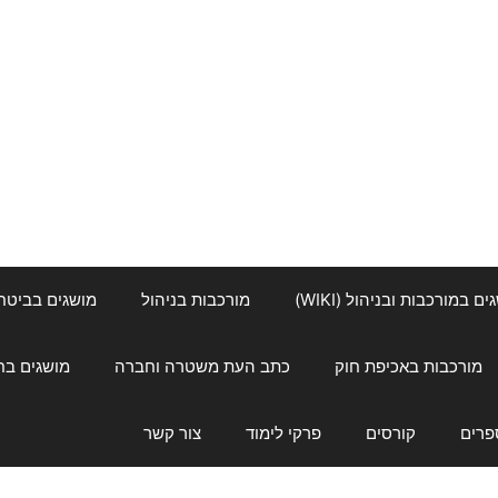
ם במורכבות ובניהול (WIKI)
מורכבות בניהול
מושגים בביטחון ל
מורכבות באכיפת חוק
כתב העת משטרה וחברה
מושגים בחינוך
פרים
קורסים
פרקי לימוד
צור קשר