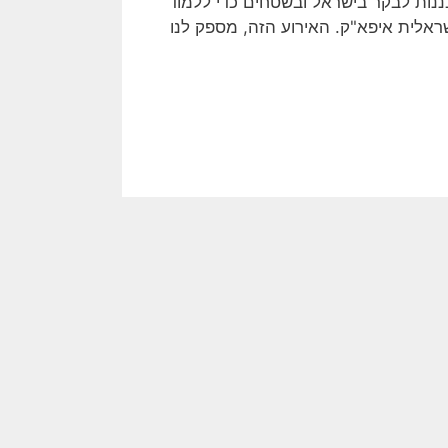
תכננות לבקר בישראל ובשטחים כדי ללמוד
ראלית איפא"ק. האירוע הזה, מספק לנו